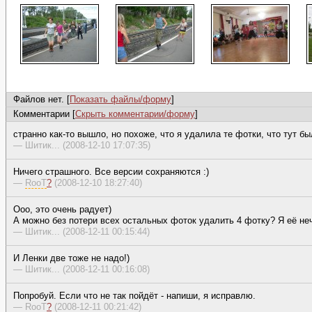
Файлов нет. [
Показать файлы/форму
]
Комментарии [
Скрыть комментарии/форму
]
странно как-то вышло, но похоже, что я удалила те фотки, что тут бы
— Шитик... (2008-12-10 17:07:35)
Ничего страшного. Все версии сохраняются :)
—
RooT
?
(2008-12-10 18:27:40)
Ооо, это очень радует)
А можно без потери всех остальных фоток удалить 4 фотку? Я её не
— Шитик... (2008-12-11 00:15:44)
И Ленки две тоже не надо!)
— Шитик... (2008-12-11 00:16:08)
Попробуй. Если что не так пойдёт - напиши, я исправлю.
—
RooT
?
(2008-12-11 00:21:42)