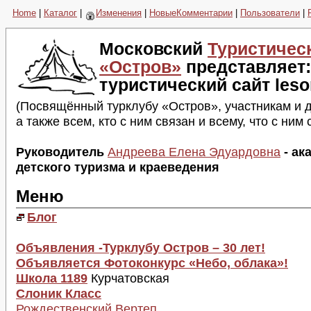
Home
|
Каталог
|
Изменения
|
НовыеКомментарии
|
Пользователи
|
Московский
Туристичес
«Остров»
представляет:
туристический сайт les
(Посвящённый турклубу «Остров», участникам и д
а также всем, кто с ним связан и всему, что с ним 
Руководитель
Андреева Елена Эдуардовна
- ак
детского туризма и краеведения
Меню
Блог
Объявления -Турклубу Остров – 30 лет!
Объявляется Фотоконкурс «Небо, облака»!
Школа 1189
Курчатовская
Слоник Класс
Рождественский Вертеп