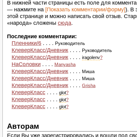
В нижней части страницы есть поле для коммента
— нажмите на
[Показать комментарии/форму]
). В
этой странице и можно написать свой отзыв. Стар
«народа» сложены
сюда
.
Последние комментарии:
Пленники/6
. . . .
Руководитель
КлеверКласс/Дневник
. . . .
Руководитель
КлеверКласс/Дневник
. . . .
iragolenv
?
НаСоловки
. . . .
Manyasha
КлеверКласс/Дневник
. . . .
Миша
КлеверКласс/Дневник
. . . .
Миша
КлеверКласс/Дневник
. . . .
Grisha
КлеверКласс
. . . .
glot
?
КлеверКласс
. . . .
glot
?
КлеверКласс
. . . .
glot
?
Авторам
Если Вы уже зарегистрировались и вошли под св