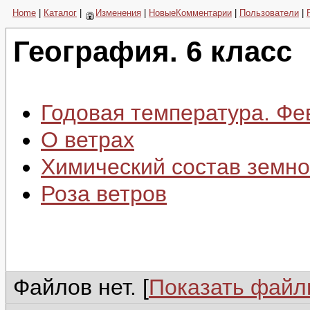
Home
|
Каталог
|
Изменения
|
НовыеКомментарии
|
Пользователи
|
География. 6 класс
Годовая температура. Фе
О ветрах
Химический состав земно
Роза ветров
Файлов нет. [
Показать фай