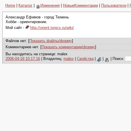
Home
|
Каталог
|
Изменения
|
НовыеКомментарии
|
Пользователи
|
Александр Ефимов - город Тюмень
Хобби - ориентировние.
Мой сайт -
http://orient.tonics.ru/wiki/
Файлов нет. [
Показать файлы/форму
]
Комментариев нет. [
Показать комментарии/форму
]
Вы находитесь на странице: malex
2006-04-19 10:17:16
| Владелец:
malex
|
Свойства
|
|
|
Поиск: