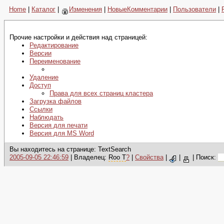
Home
|
Каталог
|
Изменения
|
НовыеКомментарии
|
Пользователи
|
Прочие настройки и действия над страницей:
Редактирование
Версии
Переименование
Удаление
Доступ
Права для всех страниц кластера
Загрузка файлов
Ссылки
Наблюдать
Версия для печати
Версия для MS Word
Вы находитесь на странице: TextSearch
2005-09-05 22:46:59
| Владелец:
Roo T
?
|
Свойства
|
|
|
Поиск: