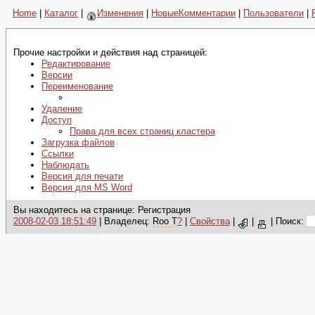
Home
|
Каталог
|
Изменения
|
НовыеКомментарии
|
Пользователи
|
Прочие настройки и действия над страницей:
Редактирование
Версии
Переименование
Удаление
Доступ
Права для всех страниц кластера
Загрузка файлов
Ссылки
Наблюдать
Версия для печати
Версия для MS Word
Вы находитесь на странице: Регистрация
2008-02-03 18:51:49
| Владелец:
Roo T
?
|
Свойства
|
|
|
Поиск: