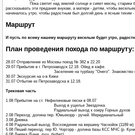
Пока светит над землей солнце и сияет месяц, старики 
рассказывать эти предания внукам, а матери - детям, чтобы веселье
начиналось утро, чтобы радостным был долгий день и ясным тихим -
Маршрут
И пусть по всему нашему маршруту веселым будет утро, радостн
План проведения похода по маршруту:
28.07 Отправление из Москвы поезд № 382 в 22.20
29.07 Прибытие в г. Петрозаводск.12.18. Обед в кафе.
Заселение на турбазу "Онего". Знакомство 
30.07 Экскурсия на о-в Кижи
31.07 Отбытие из Петрозаводска в 12.18.
Трековая часть
1.08 Прибытие на ст. Нефелиновые пески в 08.07
Выход в ущелье Звездочка.
Радиальный выход к озеру Горных духов
2.08 Переход: долина пер. Юмьекорр - ручей. Меридианальный
3.08 Дневка
4.08 Радиальный выход. Восхождение на вершину Часнойок (1189 м)
5.08 Пеший переход: пер Ю. Чоргорр - долина базы КСС МЧС (р. Куни
6.08 Дневка (Баня, душ, буфет)