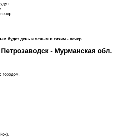
будут
м
 вечер.
ым будет день и ясным и тихим - вечер
 Петрозаводск - Мурманская обл.
с городом.
йок).