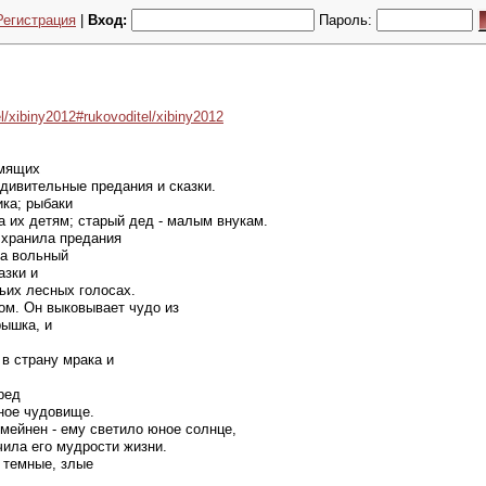
Регистрация
|
Вход:
Пароль:
/xibiny2012#rukovoditel/xibiny2012
умящих
удивительные предания и сказки.
ика; рыбаки
а их детям; старый дед - малым внукам.
е хранила предания
 а вольный
азки и
чьих лесных голосах.
ом. Он выковывает чудо из
рышка, и
в страну мрака и
ред
ное чудовище.
мейнен - ему светило юное солнце,
ила его мудрости жизни.
и темные, злые