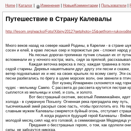
Home
|
Каталог
|
Изменения
|
НовыеКомментарии
|
Пользователи
|
Путешествие в Страну Калевалы
http://lesom.org/wacko/Foto/Xibiny2012?getphoto=15&getfrom=rukovoditel
Много веков назад на севере нашей Родины, в Карелии - в стране ш
сосен и елей, в краю лесных озер и порожистых рек - сложил народ 
На лесных дорогах-тропинках путник слышал их от путн
вспоминали их у ночного костра; мать, сидя за прялкой, рассказывал
Каждая веточка вереска в лесу, каждая травинка в пол
седой старины. Деревья нашептывали друг другу эти песни и сказки,
ветер подхватывал их и нес на своих крыльях по всему свету. Эти ск
песни разбегались по брегу в шуме морских волн, они звенели в пти
Вот кузнец Илмаринен склоняется над горн
чудес - мельницу Сампо. С рассвета до рассвета крутится пестрая к
сыплются из мельницы и хлеб, и соль, и золото.
Вот бесстрашный охотник, веселый Лемминкайнен, идет 
холода - в сумрачную Похьелу. Огненная река преградила ему путь,
тысячеязыкий змей раскрыл свою пасть, чтобы проглотить его. Но пе
славным мужем Калевалы смиряется буйный огонь, отступает страш
А когда родился будущий герой Калевалы - Вяйне
молодой месяц сиял над его головой, а семмизвездная Медведица уч
Предания о бесстрашных героях, о том, как одолели он
силы, не забудутся никогда.