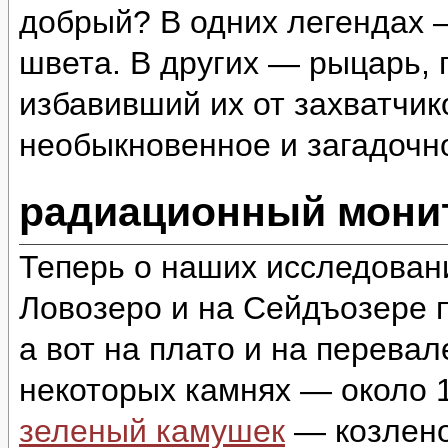
добрый? В одних легендах 
швета. В других — рыцарь,
избавивший их от захватчи
необыкновенное и загадоч
радиационный монит
Теперь о наших исследован
Ловозеро и на Сейдъозере п
а вот на плато и на перева
некоторых камнях — около 1
зеленый камушек
— козлено