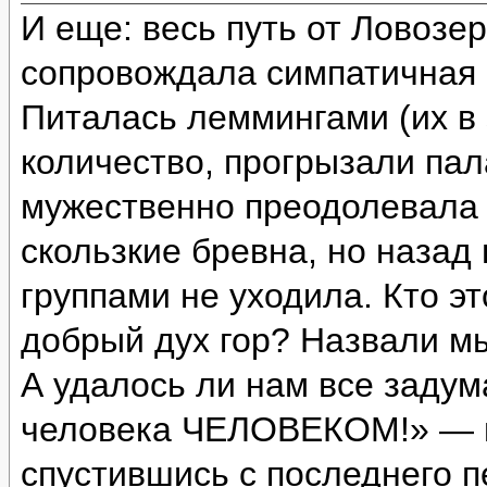
И еще: весь путь от Ловозе
сопровождала симпатичная с
Питалась леммингами (их в 
количество, прогрызали пал
мужественно преодолевала 
скользкие бревна, но назад
группами не уходила. Кто э
добрый дух гор? Назвали м
А удалось ли нам все задум
человека ЧЕЛОВЕКОМ!» — и
спустившись с последнего п