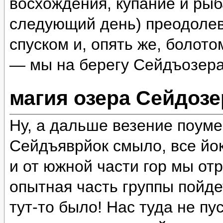
восхождения, купание и рыб
следующий день) преодолев
спуском и, опять же, болот
— мы на берегу Сейдъозера
магия озера Сейдозе
Ну, а дальше везение поум
Сейдъяврйок смыло, все йок
и от южной части гор мы отр
опытная часть группы пойде
тут-то было! Нас туда не пу