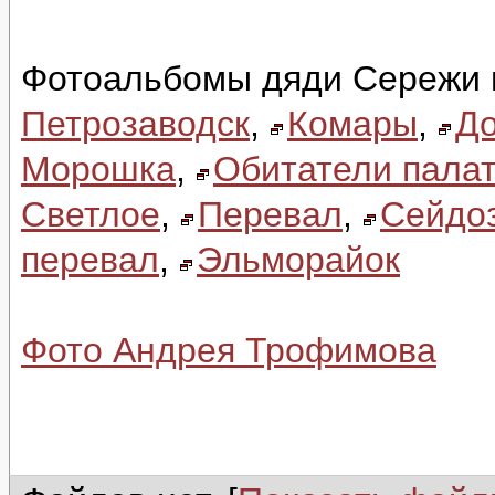
Фотоальбомы дяди Сережи 
Петрозаводск
,
Комары
,
До
Морошка
,
Обитатели палат
Светлое
,
Перевал
,
Сейдо
перевал
,
Эльморайок
Фото Андрея Трофимова