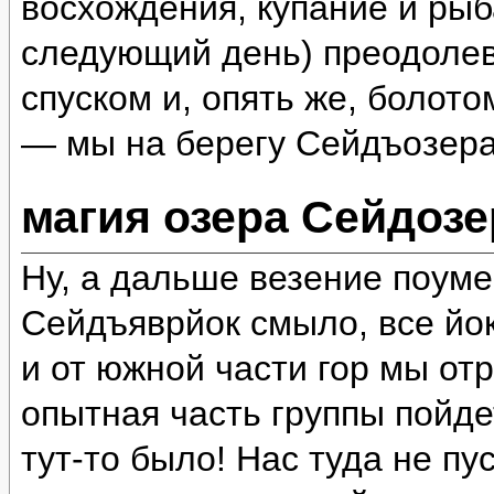
восхождения, купание и рыб
следующий день) преодолев
спуском и, опять же, болот
— мы на берегу Сейдъозера
магия озера Сейдозе
Ну, а дальше везение поум
Сейдъяврйок смыло, все йок
и от южной части гор мы отр
опытная часть группы пойде
тут-то было! Нас туда не пу