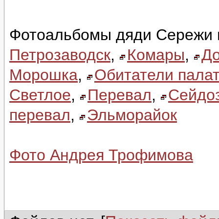
Фотоальбомы дяди Сережи 
Петрозаводск
,
Комары
,
До
Морошка
,
Обитатели палат
Светлое
,
Перевал
,
Сейдо
перевал
,
Эльморайок
Фото Андрея Трофимова