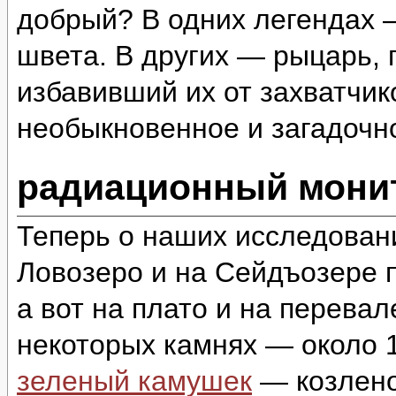
добрый? В одних легендах 
швета. В других — рыцарь,
избавивший их от захватчи
необыкновенное и загадоч
радиационный монит
Теперь о наших исследован
Ловозеро и на Сейдъозере п
а вот на плато и на перева
некоторых камнях — около 1
зеленый камушек
— козлено