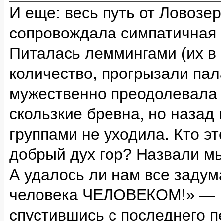
И еще: весь путь от Ловозе
сопровождала симпатичная с
Питалась леммингами (их в 
количество, прогрызали пал
мужественно преодолевала 
скользкие бревна, но назад
группами не уходила. Кто э
добрый дух гор? Назвали м
А удалось ли нам все задум
человека ЧЕЛОВЕКОМ!» — и
спустившись с последнего п