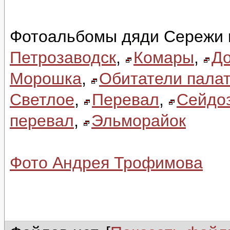
Фотоальбомы дяди Сережи 
Петрозаводск
,
Комары
,
До
Морошка
,
Обитатели палат
Светлое
,
Перевал
,
Сейдо
перевал
,
Эльморайок
Фото Андрея Трофимова