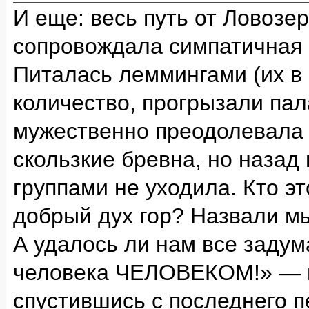
И еще: весь путь от Ловозе
сопровождала симпатичная с
Питалась леммингами (их в 
количество, прогрызали пал
мужественно преодолевала 
скользкие бревна, но назад
группами не уходила. Кто э
добрый дух гор? Назвали м
А удалось ли нам все задум
человека ЧЕЛОВЕКОМ!» — и
спустившись с последнего п