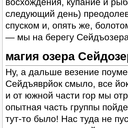
восхождения, купание и рыб
следующий день) преодолев
спуском и, опять же, болот
— мы на берегу Сейдъозера
магия озера Сейдозе
Ну, а дальше везение поум
Сейдъяврйок смыло, все йок
и от южной части гор мы отр
опытная часть группы пойде
тут-то было! Нас туда не пу