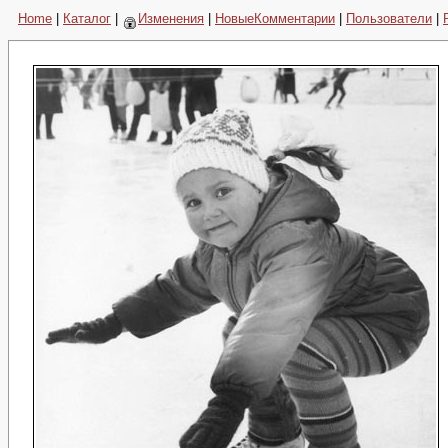
Home
|
Каталог
|
Изменения
|
НовыеКомментарии
|
Пользователи
|