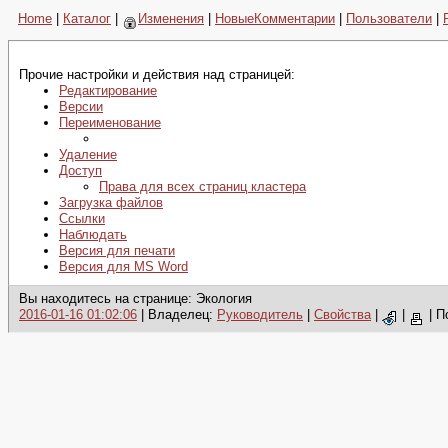
Home
|
Каталог
|
Изменения
|
НовыеКомментарии
|
Пользователи
|
Прочие настройки и действия над страницей:
Редактирование
Версии
Переименование
Удаление
Доступ
Права для всех страниц кластера
Загрузка файлов
Ссылки
Наблюдать
Версия для печати
Версия для MS Word
Вы находитесь на странице: Экология
2016-01-16 01:02:06
| Владелец:
Руководитель
|
Свойства
|
|
|
П