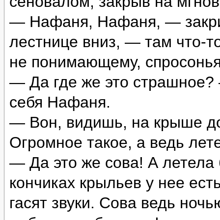
сеновалом, закрыв на мгно
— Нафаня, Нафаня, — закри
лестнице вниз, — там что-т
не понимающему, спросонья
— Да где же это страшное? 
себя Нафаня.
— Вон, видишь, на крыше д
Огромное такое, а ведь лет
— Да это же сова! А летела
кончиках крыльев у нее ест
гасят звуки. Сова ведь ночь