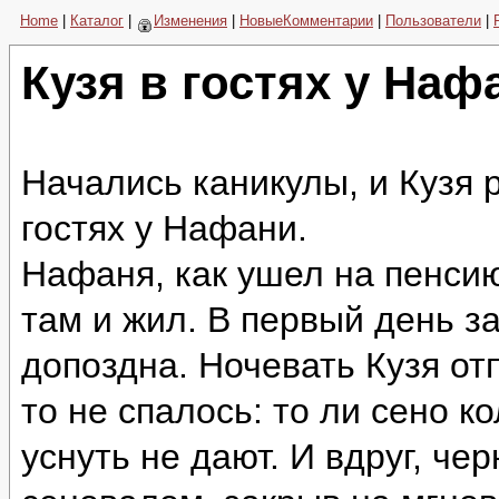
Home
|
Каталог
|
Изменения
|
НовыеКомментарии
|
Пользователи
|
Кузя в гостях у Наф
Начались каникулы, и Кузя 
гостях у Нафани.
Нафаня, как ушел на пенсию
там и жил. В первый день з
допоздна. Ночевать Кузя отп
то не спалось: то ли сено к
уснуть не дают. И вдруг, че