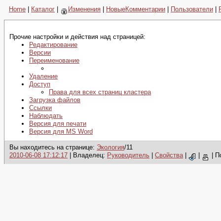
Home
|
Каталог
|
Изменения
|
НовыеКомментарии
|
Пользователи
|
Прочие настройки и действия над страницей:
Редактирование
Версии
Переименование
Удаление
Доступ
Права для всех страниц кластера
Загрузка файлов
Ссылки
Наблюдать
Версия для печати
Версия для MS Word
Вы находитесь на странице:
Экология
/11
2010-06-08 17:12:17
| Владелец:
Руководитель
|
Свойства
|
|
|
П