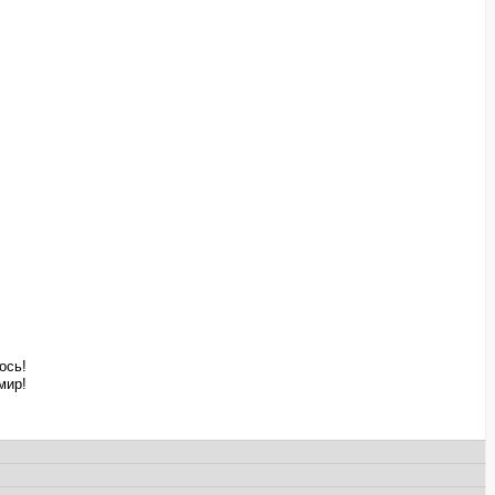
ось!
мир!