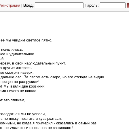
Регистрация
|
Вход:
Пароль:
 её мы увидим светлое пятно.
.
з появлялись.
ное и удивительное.
ой!
ерезу, в свой наблюдательный пункт.
о другие интересы.
ко смотрят наверх.
 дальше лес. За лесом есть озеро, но его отсюда не видно.
прицеп не разгрузили!
! Мы взяли две корзинки:
ама ничего не нашла.
ют это пляжем,
оголодаться мы не успели,
ть по песку, прыгать и кувыркаться.
ромными, но когда я примерил - оказались в самый раз.
т, не удаляют и от солнца не защищают!