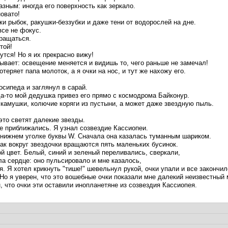
азным: иногда его поверхность как зеркало.
овато!
и рыбок, ракушки-беззубки и даже тени от водорослей на дне.
все не фокус.
вращаться.
той!
тся! Но я их прекрасно вижу!
бывает: освещение меняется и видишь то, чего раньше не замечал!
теряет папа молоток, а я очки на нос, и тут же нахожу его.
сипеда и заглянул в сарай.
а-то мой дедушка привез его прямо с космодрома Байконур.
 камушки, колючие коряги из пустыни, а может даже звездную пыль.
это светят далекие звезды.
е приближались. Я узнал созвездие Кассиопеи.
м нижнем уголке буквы W. Сначала она казалась туманным шариком.
как вокруг звездочки вращаются пять маленьких бусинок.
ой цвет. Белый, синий и зеленый переливались, сверкали,
ла сердце: оно пульсировало и мне казалось,
я. Я хотел крикнуть "тише!" шевельнул рукой, очки упали и все закончил
 Но я уверен, что это вошебные очки показали мне далекий неизвестный 
н, что очки эти оставили инопланетяне из созвездия Кассиопея.