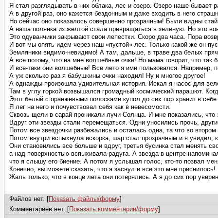
Я стал разглядывать в них облака, лес и озеро. Озеро наше бывает р
А в другой раз, оно кажется бездонным и даже входить в него страшн
Но сейчас оно показалось совершенно прозрачным! Были видны стайк
А наша полянка из желтой стала превращаться в зеленую. Но это во
Это одуванчики закрывают свои лепестки. Скоро два часа. Пора воз
И вот мы опять идем через наш «пустой» лес. Только какой же он пус
Земляники видимо-невидимо! А там, дальше, в траве два белых прячу
А все потому, что на мне волшебные очки! Но мама говорит, что так 
И все-таки они волшебные! Все лето я ими пользовался. Например, по
А уж сколько раз я бабушкины очки находил! Ну и многое другое!
А однажды произошла удивительная история. Искал я насос для вело
Там в углу горкой возвышался громадный космический парашют. Когд
Этот белый с оранжевыми полосками купол до сих пор хранит в себе
Я лег на него и почувствовал себя как в невесомости.
Сквозь щели в сарай проникали лучи Солнца. И мне показались, что 
Вдруг эти звезды стали перемещаться. Одни уносились прочь, други
Потом все звездочки разбежались и осталась одна, та что во второ
Потом внутри вспыхнула искорка, шар стал прозрачным и я увидел, 
Они становились все больше и вдруг, третья бусинка стал менять св
а над поверхностью вспыхивала радуга. А звезда в центре напомина
что я слышу его биение. А потом я услышал голос, кто-то позвал мен
Конечно, вы можете сказать, что я заснул и все это мне приснилось!
Жаль только, что в конце лета они потерялись. А я до сих пор увере
Файлов нет. [
Показать файлы/форму
]
Комментариев нет. [
Показать комментарии/форму
]