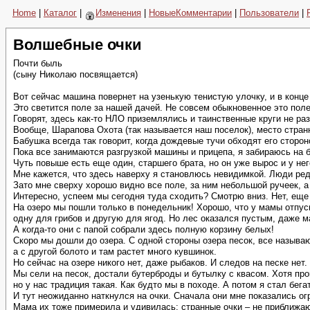
Home
|
Каталог
|
Изменения
|
НовыеКомментарии
|
Пользователи
|
Волшебные очки
Почти быль
(сыну Николаю посвящается)
Вот сейчас машина повернет на узенькую тенистую улочку, и в конце
Это светится поле за нашей дачей. Не совсем обыкновенное это поле
Говорят, здесь как-то НЛО приземлялись и таинственные круги не ра
Вообще, Шарапова Охота (так называется наш поселок), место стран
Бабушка всегда так говорит, когда дождевые тучи обходят его сторон
Пока все занимаются разгрузкой машины и прицепа, я забираюсь на б
Чуть повыше есть еще один, старшего брата, но он уже вырос и у нег
Мне кажется, что здесь наверху я становлюсь невидимкой. Люди ред
Зато мне сверху хорошо видно все поле, за ним небольшой ручеек, а
Интересно, успеем мы сегодня туда сходить? Смотрю вниз. Нет, еще 
На озеро мы пошли только в понедельник! Хорошо, что у мамы отпуск
одну для грибов и другую для ягод. Но лес оказался пустым, даже м
А когда-то они с папой собрали здесь полную корзину белых!
Скоро мы дошли до озера. С одной стороны озера песок, все называ
а с другой болото и там растет много кувшинок.
Но сейчас на озере никого нет, даже рыбаков. И следов на песке нет.
Мы сели на песок, достали бутерброды и бутылку с квасом. Хотя пр
но у нас традиция такая. Как будто мы в походе. А потом я стал бега
И тут неожиданно наткнулся на очки. Сначала они мне показались ог
Мама их тоже примерила и удивилась: странные очки – не приближаю