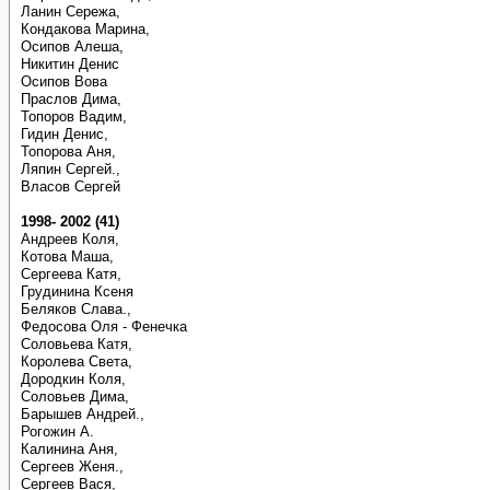
Ланин Сережа,
Кондакова Марина,
Осипов Алеша,
Никитин Денис
Осипов Вова
Праслов Дима,
Топоров Вадим,
Гидин Денис,
Топорова Аня,
Ляпин Сергей.,
Власов Сергей
1998- 2002 (41)
Андреев Коля,
Котова Маша,
Сергеева Катя,
Грудинина Ксеня
Беляков Слава.,
Федосова Оля - Фенечка
Соловьева Катя,
Королева Света,
Дородкин Коля,
Соловьев Дима,
Барышев Андрей.,
Рогожин А.
Калинина Аня,
Сергеев Женя.,
Сергеев Вася,