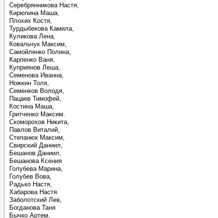
Серебрянникова Настя,
Кирюпина Маша,
Плохих Костя,
Турдыбекова Камила,
Куликова Лена,
Ковальчук Максим,
Самойленко Полина,
Карпенко Ваня,
Куприянов Леша,
Семенова Иванна,
Ножкин Толя,
Семенков Володя,
Пацаев Тимофей,
Костина Маша,
Гритченко Максим.
Скоморохов Никита,
Павлов Виталий,
Степанюк Максим,
Свирский Даниил,
Бешанов Даниил,
Бешанова Ксения
Голубева Марина,
Голубев Вова,
Радько Настя,
Хабарова Настя.
Заболотский Лев,
Богданова Таня
Бычко Артем,