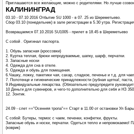
Приглашаются все желающие, можно с родителями. Но лучше созвон
КАЛИНИНГРАД
03.10 - 07.10 2016 Отбытие SU 1000 - в 07. 25 из Шереметьево.
Сбор 03.10 (понедельник) в зале регистрации в 5.30 утра. Регистраци
Возвращаемся 07.10.2016 SU1005 - прилет в 18.45 в Шереметьево
С собой . Оригинал паспорта.
1. Обувь запасная (кроссовки)
2. Куртка теплая, брюки непродуваемые, шапку, шарф, перчатки.
3. Запасные носки
4. Одежда для сна в отеле.
5. Одежда и обувь для помещения.
6.Чашку, ложку, пакетики чая, сахар, сладкое, печенье и т.д. для ч
7. Полотенце и гигиенические принадлежности (зубная щетка!, паста
9.Индивидуальные лекарства. (Обязательно предупредите руководите
10 Деньги для сувениров, и чего-то дополнительно для себя и НЗ 350
12. Зонтик.
24.09 - слет =="Осенняя тропа"== Старт в 11.00 от остановки Ул Бар
С собой: Бутеры, термос с чаем, печенки, конфетки, фрукты.
Запасные обувь и носки, перчатки. Одеться тепло и непромокаемо! П
(коврик)