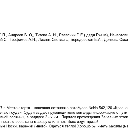
., Андреев В. О,, Титова А. И., Раевский Г. Е.( дядя Гриша), Ненартови
ий С., Трофимов А.Н., Лисняк Светлана, Бородовская Е.А., Долгова Окса
7 г. Место старта – конечная остановка автобусов NoNo 542,120 «Красн
встречают судьи. Судьи выдают руководителю команды информацию о пути
вной поляны», в радиусе 2 - х км . Порядок прохождения Забавных эта
олностью все этапы маршрута или нет. Всех ждут призы!
ые Носки, варежки (много). Одеться тепло! Хорошо бы иметь бахилы (меш