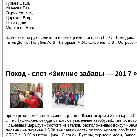
Гурьев Саша
Иванова Ева
Обруч Ульяна,
Царьков Егор,
Петин Даня,
Мартынов Влад
Заместители руководителя и помощники: Топорова Е. Ю., Володина Г. П
Титов Денис, Голубев А. В., Гитерман М.Я., Сафонов Ю.В., Островск
Поход - слет «Зимние забавы — 201 7 »
проводятся в лесном массиве в р - не
г. Красногорска
29 января 201 
ст. м. Тушинская, откуда ст артуют указанные автобусы)., где их 
«Забавный маршрут» состоит из этапов, расположенных вокруг «Заба
поляне» не позднее 1 5.00 вне зависимости от того, успели пройти п
СБОР в 10.00 в метро Щука . С собой: Бутеры, термос с чаем, Запасн