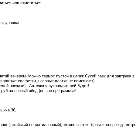
иться или отметиться.
я групповая
аепитий вечером. Можно термос пустой в багаж Сухой паек для завтрака в
, влажные салфетки, носовые платки не помешают).
лей поездки) . Аптечка у руководителей будет!
 руб на первый обед (он вне программы)!
ышиха 36,
лащ (китайский полиэтиленовый), можно зонтик. Деньги на проезд: метро