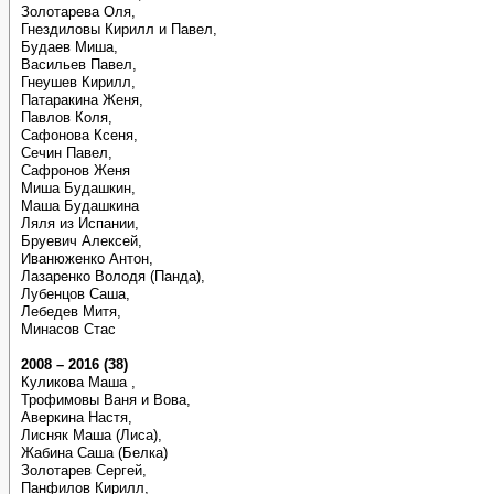
Золотарева Оля,
Гнездиловы Кирилл и Павел,
Будаев Миша,
Васильев Павел,
Гнеушев Кирилл,
Патаракина Женя,
Павлов Коля,
Сафонова Ксеня,
Сечин Павел,
Сафронов Женя
Миша Будашкин,
Маша Будашкина
Ляля из Испании,
Бруевич Алексей,
Иванюженко Антон,
Лазаренко Володя (Панда),
Лубенцов Саша,
Лебедев Митя,
Минасов Стас
2008 – 2016 (38)
Куликова Маша ,
Трофимовы Ваня и Вова,
Аверкина Настя,
Лисняк Маша (Лиса),
Жабина Саша (Белка)
Золотарев Сергей,
Панфилов Кирилл,