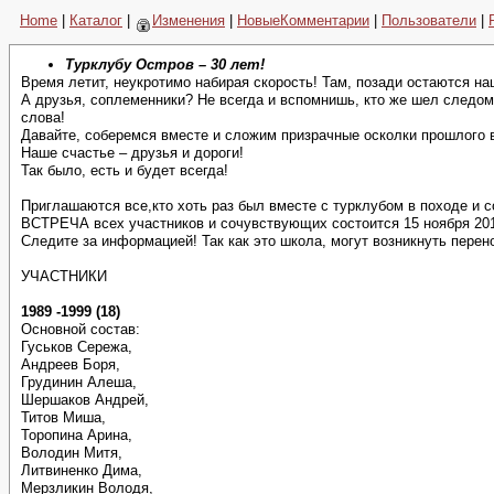
Home
|
Каталог
|
Изменения
|
НовыеКомментарии
|
Пользователи
|
Турклубу Остров – 30 лет!
Время летит, неукротимо набирая скорость! Там, позади остаются н
А друзья, соплеменники? Не всегда и вспомнишь, кто же шел следом 
слова!
Давайте, соберемся вместе и сложим призрачные осколки прошлого 
Наше счастье – друзья и дороги!
Так было, есть и будет всегда!
Приглашаются все,кто хоть раз был вместе с турклубом в походе и 
ВСТРЕЧА всех участников и сочувствующих состоится 15 ноября 2019
Следите за информацией! Так как это школа, могут возникнуть перен
УЧАСТНИКИ
1989 -1999 (18)
Основной состав:
Гуськов Сережа,
Андреев Боря,
Грудинин Алеша,
Шершаков Андрей,
Титов Миша,
Торопина Арина,
Володин Митя,
Литвиненко Дима,
Мерзликин Володя,