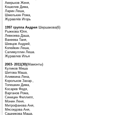
Аверьков Женя,
Кошелев Дима,
Ларин Леша,
Шмелькин Рома,
Журавлёв Игорь
1997 группа Андрея
Шершакова(6)
Рыжкова Юля,
Левкоева Даша,
Ванеева Таня,
Шевцов Андрей,
Копейкин Леша,
Салимуллин Леша.
Журавлев Илья
2003- 2011(30)
(Мамонты)
Куликов Миша
Шитова Маша,
Алимкина Лена,
Корольков Захар.,
Топешкин Дима,
Косарев Федя,
Варганов Рома,
Синицин Филлипп,
Монин Леня,
Митрофанова Аня,
Мясоедова Аня,
Сашникова Маша,