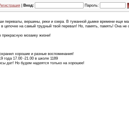
Регистрация
|
Вход:
Пароль:
аши перевалы, вершины, реки и озера. В туманной дымке времени еще ма
в цепочке на самый трудный твой перевал! Но, память, память! Она не
в прекрасную мозаику жизни!
сохранил хорошие и разные воспоминания!
 года 17.00 -21.00 в школе 1189
осы дат! Но будем надеятся только на хорошее!