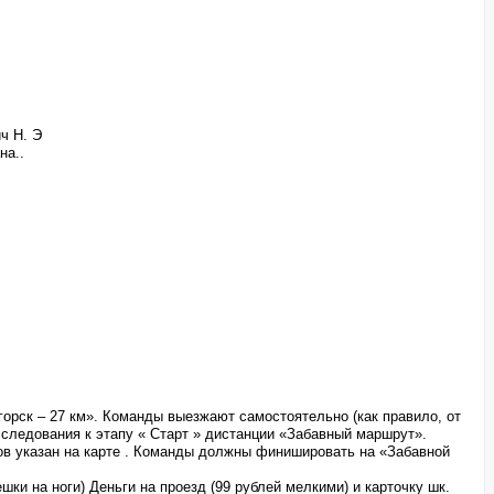
ч Н. Э
на..
огорск – 27 км». Команды выезжают самостоятельно (как правило, от
 следования к этапу « Старт » дистанции «Забавный маршрут».
пов указан на карте . Команды должны финишировать на «Забавной
ки на ноги) Деньги на проезд (99 рублей мелкими) и карточку шк.