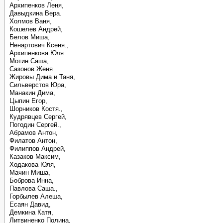
Архипенков Леня,
Давыдкина Вера.
Холмов Ваня,
Кошелев Андрей,
Белов Миша,
Ненартович Ксеня.,
Архипенкова Юля
Мотин Саша,
Сазонов Женя
Жировы Дима и Таня,
Сильверстов Юра,
Манакин Дима,
Цыпин Егор,
Шорников Костя.,
Кудрявцев Сергей,
Погодин Сергей.,
Абрамов Антон,
Филатов Антон,
Филиппов Андрей,
Казаков Максим,
Ходакова Юля,
Мачин Миша,
Боброва Инна,
Павлова Саша.,
Горбылев Алеша,
Есаян Давид,
Демкина Катя,
Литвиненко Полина,