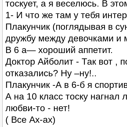
тоскует, а я веселюсь. В это
1- И что же там у тебя инте
Плакунчик (поглядывая в сун
дружбу между девочками и 
В 6 а— хороший аппетит.
Доктор Айболит - Так вот , 
отказались? Ну –ну!..
Плакунчик -А в 6-б я спорти
А на 10 класс тоску нагнал 
любви-то - нет!
( Все Ах-ах)