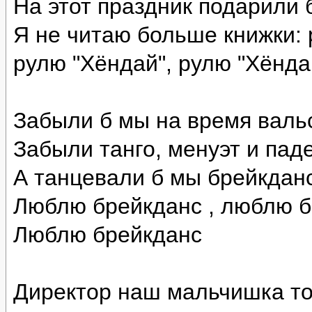
На этот праздник подарили 
Я не читаю больше книжки: 
рулю "Хёндай", рулю "Хёнда
Забыли б мы на время валь
Забыли танго, менуэт и пад
А танцевали б мы брейкдан
Люблю брейкданс , люблю 
Люблю брейкданс
Директор наш мальчишка то