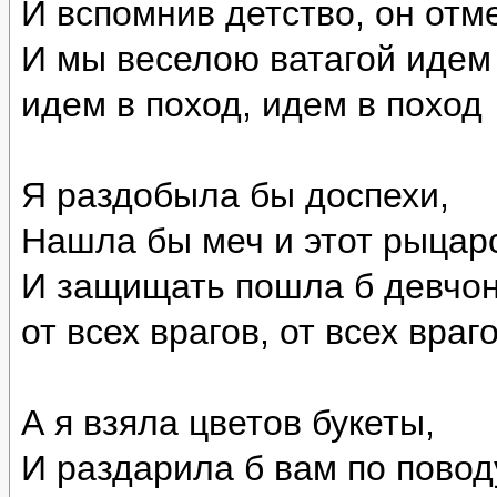
И вспомнив детство, он отм
И мы веселою ватагой идем 
идем в поход, идем в поход
Я раздобыла бы доспехи,
Нашла бы меч и этот рыцар
И защищать пошла б девчоно
от всех врагов, от всех враго
А я взяла цветов букеты,
И раздарила б вам по поводу