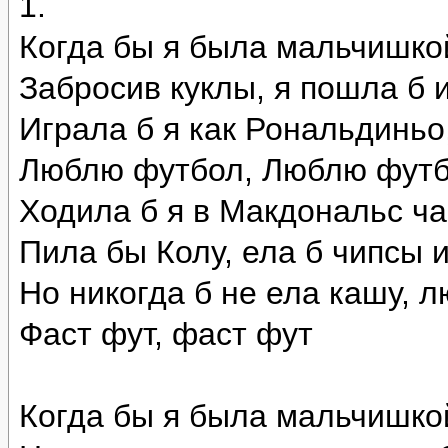
1.
Когда бы я была мальчишко
Забросив куклы, я пошла б и
Играла б я как Рональдиньо
Люблю футбол, Люблю фут
Ходила б я в Макдональс ч
Пила бы Колу, ела б чипсы и
Но никогда б не ела кашу, 
Фаст фут, фаст фут
Когда бы я была мальчишко