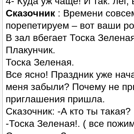
4- Куда уж чаще! И так: лёг,
Сказочник
: Времени совсе
порепетируем – вот ваши 
В зал вбегает Тоска Зелена
Плакунчик.
Тоска Зеленая.
Все ясно! Праздник уже нача
меня забыли? Почему не при
приглашения пришла.
Сказочник: -А кто ты такая?
-Тоска Зеленая!. ( все пож