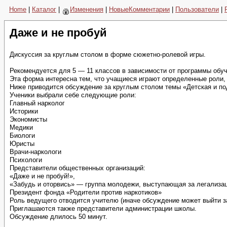
Home
|
Каталог
|
Изменения
|
НовыеКомментарии
|
Пользователи
|
Даже и не пробуй
Дискуссия за круглым столом в форме сюжетно-ролевой игры.
Рекомендуется для 5 — 11 классов в зависимости от программы обу
Эта форма интересна тем, что учащиеся играют определенные роли, 
Ниже приводится обсуждение за круглым столом темы «Детская и по
Ученики выбрали себе следующие роли:
Главный нарколог
Историки
Экономисты
Медики
Биологи
Юристы
Врачи-наркологи
Психологи
Представители общественных организаций:
«Даже и не пробуй!»,
«Забудь и оторвись» — группа молодежи, выступающая за легализац
Президент фонда «Родители против наркотиков»
Роль ведущего отводится учителю (иначе обсуждение может выйти за
Приглашаются также представители администрации школы.
Обсуждение длилось 50 минут.