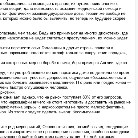
ко обращались за помощью к врачам, их пугало привлечение к
жение вещей, дало возможность оказания медицинской помощи и
аются фактически разовые-двухразовые дозы. Героин же вообще не
, которых можно было бы вылечить, но теперь их будущее скорее
опасным, чем табак. Ведь его принимают на многих дискотеках, где
ких наркотиков не будет считаться преступлением, их можно будет
пытки перенести опыт Голландии в другие страны привели к
ичным наркомана налагается штраф только за «нарушение порядка»,
я экстренных мер по борьбе с ними, беря пример с Англии, где за
оду, что употребляющие легкие наркотики даже не длительное время
эмоциональная тупость», депрессия, ощущение «бессмысленности
ак как болезнь развивается медленнее. Н о рано или поздно конец —
 очень быстро оглушающих человека..
ркотики.
означает, однако, что на рынок поступает 80% от его запросов.
 что наркомафии ничего не стоит изготовить и доставить на рынок не
о арифметика борьбы с наркооборотом не просто малоэффективна,
иков. Из этого следует сделать вывод: бессмысленно
тике ряд мероприятий, Основные из них, на мой взгляд, следующие.
нное антинаркотическое просвещение населения, особенно молодежи.
 нарушенной работой системы самочувствия. Людей, которым