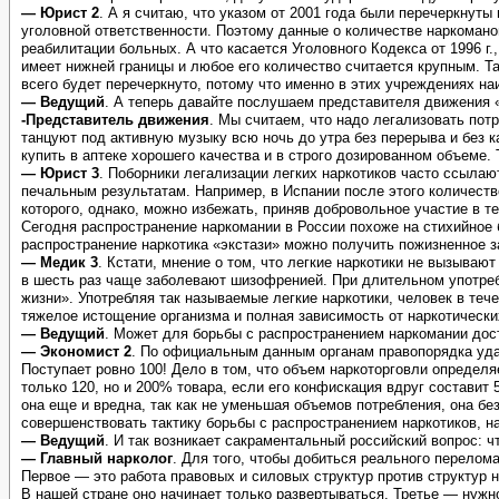
— Юрист 2
. А я считаю, что указом от 2001 года были перечеркнут
уголовной ответственности. Поэтому данные о количестве наркоман
реабилитации больных. А что касается Уголовного Кодекса от 1996 
имеет нижней границы и любое его количество считается крупным. Т
всего будет перечеркнуто, потому что именно в этих учреждениях на
— Ведущий
. А теперь давайте послушаем представителя движения 
-Представитель движения
. Мы считаем, что надо легализовать пот
танцуют под активную музыку всю ночь до утра без перерыва и без к
купить в аптеке хорошего качества и в строго дозированном объеме.
— Юрист 3
. Поборники легализации легких наркотиков часто ссылаю
печальным результатам. Например, в Испании после этого количеств
которого, однако, можно избежать, приняв добровольное участие в те
Сегодня распространение наркомании в России похоже на стихийное б
распространение наркотика «экстази» можно получить пожизненное 
— Медик 3
. Кстати, мнение о том, что легкие наркотики не вызыва
в шесть раз чаще заболевают шизофренией. При длительном употре
жизни». Употребляя так называемые легкие наркотики, человек в теч
тяжелое истощение организма и полная зависимость от наркотически
— Ведущий
. Может для борьбы с распространением наркомании дост
— Экономист 2
. По официальным данным органам правопорядка удае
Поступает ровно 100! Дело в том, что объем наркоторговли определя
только 120, но и 200% товара, если его конфискация вдруг состави
она еще и вредна, так как не уменьшая объемов потребления, она б
совершенствовать тактику борьбы с распространением наркотиков, н
— Ведущий
. И так возникает сакраментальный российский вопрос: ч
— Главный нарколог
. Для того, чтобы добиться реального перелом
Первое — это работа правовых и силовых структур против структур 
В нашей стране оно начинает только развертываться. Третье — нуж