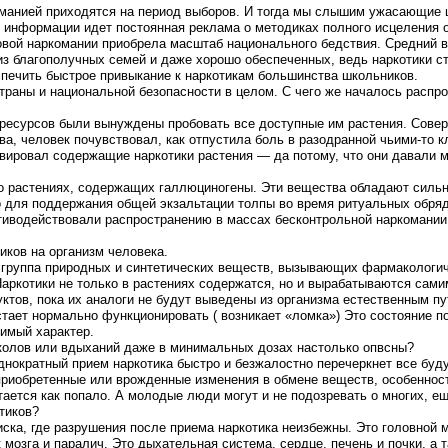
ркоманией приходятся на период выборов. И тогда мы слышим ужасающи
й информации идет постоянная реклама о методиках полного исцеления о
ковой наркомании приобрела масштаб национального бедствия. Средний 
з благополучных семей и даже хорошо обеспеченных, ведь наркотики ст
спечить быстрое привыкание к наркотикам большинства школьников.
раны и национальной безопасности в целом. С чего же началось распро
 ресурсов были вынуждены пробовать все доступные им растения. Сове
ства, человек почувствовал, как отпустила боль в разодранной чьими-то
ивировал содержащие наркотики растения — да потому, что они давали
ь о растениях, содержащих галлюциногены. Эти вещества обладают силь
о для поддержания общей экзальтации толпы во время ритуальных обря
тиводействовали распространению в массах бесконтрольной наркомании,
иков на организм человека.
— группа природных и синтетических веществ, вызывающих фармакологич
Наркотики не только в растениях содержатся, но и вырабатываются сами
ктов, пока их аналоги не будут выведены из организма естественным пу
тает нормально функционировать ( возникает «ломка») Это состояние п
тимый характер.
уколов или вдыханий даже в минимальных дозах настолько опвсны?
 однократный прием наркотика быстро и безжалостно перечеркнет все бу
приобретенные или врожденные изменения в обмене веществ, особенности
итается как попало. А молодые люди могут и не подозревать о многих, е
тиков?
ска, где разрушения после приема наркотика неизбежны. Это головной 
 мозга и паралич. Это дыхательная система, сердце, печень и почки, а