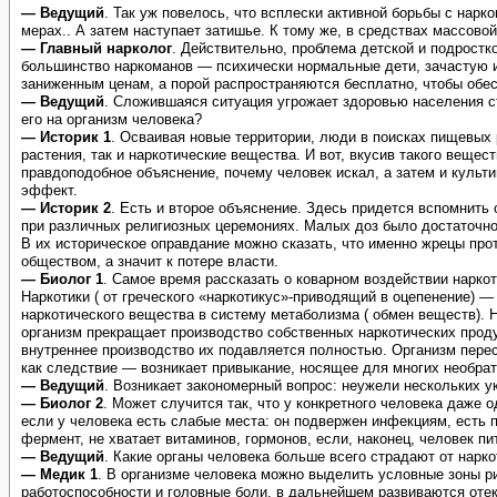
— Ведущий
. Так уж повелось, что всплески активной борьбы с на
мерах.. А затем наступает затишье. К тому же, в средствах массово
— Главный нарколог
. Действительно, проблема детской и подрост
большинство наркоманов — психически нормальные дети, зачастую и
заниженным ценам, а порой распространяются бесплатно, чтобы обе
— Ведущий
. Сложившаяся ситуация угрожает здоровью населения ст
его на организм человека?
— Историк 1
. Осваивая новые территории, люди в поисках пищевых
растения, так и наркотические вещества. И вот, вкусив такого веще
правдоподобное объяснение, почему человек искал, а затем и культ
эффект.
— Историк 2
. Есть и второе объяснение. Здесь придется вспомнит
при различных религиозных церемониях. Малых доз было достаточн
В их историческое оправдание можно сказать, что именно жрецы про
обществом, а значит к потере власти.
— Биолог 1
. Самое время рассказать о коварном воздействии наркот
Наркотики ( от греческого «наркотикус»-приводящий в оцепенение) 
наркотического вещества в систему метаболизма ( обмен веществ). 
организм прекращает производство собственных наркотических проду
внутреннее производство их подавляется полностью. Организм перес
как следствие — возникает привыкание, носящее для многих необра
— Ведущий
. Возникает закономерный вопрос: неужели нескольких 
— Биолог 2
. Может случится так, что у конкретного человека даже
если у человека есть слабые места: он подвержен инфекциям, есть 
фермент, не хватает витаминов, гормонов, если, наконец, человек п
— Ведущий
. Какие органы человека больше всего страдают от нарко
— Медик 1
. В организме человека можно выделить условные зоны ри
работоспособности и головные боли, в дальнейшем развиваются отек