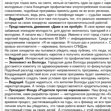
зачастую тошно жить на свете, нельзя оставлять один на один с на
молодежью стала Концепция профилактики злоупотребления психоак
сожалению, подобные программы приняты даже не во всех регионах, 
непростительно, ведь речь идет о генофонде нации — судьбах наших
— Ведущий
. Хочется все-таки послушать тех, кто реально занимае
которые на своих концертах занимаются просветительской работой.
— Представитель движения «Даже и не пробуй»
. В свое время на
забавным эпизодом молодости, для других окончилось трагедией и с
молодежи. А начали мы с Калининграда. Именно в этот город стали 
короткий период было выявлено 45 ВИЧ — инфицированных. Среди них
недоумением говорили: «Я не наркоман. Я только раз и укололся.». 
кровью изготовителя — наркомана, больного СПИДом.
На своих концертах мы пытаемся убедить нашу публику, что люди, ос
последний раз» попробовать наркотик и получить искомое удовольст
— Ведущий
. Интересный эксперимент по профилактике наркомании 
— Экономист из Вологды
. Городская дума Вологды разработала пр
достанется комитету по здравоохранению и комитету по физкультуре 
Подобный расклад характеризует направленность программы, которая
Координацией действий всех участников программы будет заниматьс
Мы надеемся создать такие условия при которых молодежь напрочь з
— Ведущий
. Будем надеяться, что жителям Вологды удастся реализ
наркоторговцами. А теперь слово предоставляется «родительскому 
— Президент Фонда «Родители против наркомании»
. Наш фонд ос
родителям, нами разработан проект — методическое руководство «Ка
К сожалению, большинство нынешних наркоманов не спасти . И не тол
времени процесс, растягивающийся на годы, но к финишу не все при
личном опыте мы убедились, что такая работа может быть эффектив
постоянный страх за своих детей . А столкнувшись с этой проблемой,