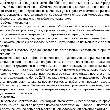
ы многие достижения демократии. До 1991 года больные наркоманией ред
ов были сильно занижены. «Смягчение» законов выявило истинное поло
г., то «благодаря» ведомственным инструкциям крупным размером призн
аким образом, в местах лишения свободы могут оказаться молодые люди
иболее распространено потребление наркотиков.
«Забудь и оторвись».
ребление легких наркотиков, например «Экстази». Мы считаем его менее 
аких- либо неприятных для здоровья последствий. Если потребление лег
 Тогда уменьшится смертность от отравления и передозировки.
тся на опыт Голландии, где запрещены только тяжелые наркотики. Но по
о наркоманов резко возросло. А вот в Португалии на пойманного с пол
рапии.
едствие. Поэтому надо добиваться не легализации наркотиков, а приняти
заключение.
ют никаких побочных эффектов ошибочно. Шведские ученые пришли к выв
блении появляются апатия. нарушение мышления, навязчивые страхи, «
ение более длительного времени может вести нормальный образ жизни, т
х средств — наступает такой же как и при приеме тяжелых наркотиков,
аточно укрепить таможенные границы со странами, откуда поступают на
тся задержать не более 20% поставляемых на рынок наркотиков. Это не 
ется практически только запросами рынка, а прибыль от продажи такова,
т 50% от поступления. Учитывая вышесказанное приходится признать, чт
езмерно усиливает сторону, заинтересованную в распространении наркот
адо менять стратегию.
то делать?
а в борьбе с наркотиками, необходимо выработать и реализовать на прак
наркобизнеса. Таковая ведется почти во всех странах. Второе — постоя
но вести работу по психологической и наркологической помощи людям с