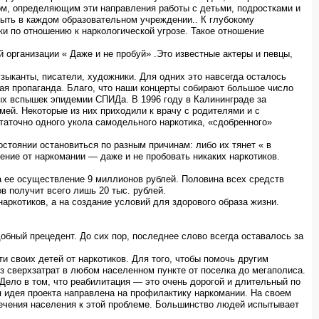
том, определяющим эти направления работы с детьми, подростками и
ыть в каждом образовательном учреждении.. К глубокому
и по отношению к наркологической угрозе. Такое отношение
 организации « Даже и не пробуй» .Это известные актеры и певцы,
узыканты, писатели, художники. Для одних это навсегда осталось
кая пропаганда. Благо, что наши концерты собирают большое число
вых вспышек эпидемии СПИДа. В 1996 году в Калининграде за
ей. Некоторые из них приходили к врачу с родителями и с
статочно одного укола самодельного наркотика, «сдобренного»
остоянии остановиться по разным причинам: либо их тянет « в
ение от наркомании — даже и не пробовать никаких наркотиков.
а ее осуществление 9 миллионов рублей. Половина всех средств
в получит всего лишь 20 тыс. рублей.
аркотиков, а на создание условий для здорового образа жизни.
обный прецедент. До сих пор, последнее слово всегда оставалось за
и своих детей от наркотиков. Для того, чтобы помочь другим
з сверхзатрат в любом населенном пункте от поселка до мегаполиса.
Дело в том, что реабилитация — это очень дорогой и длительный по
я идея проекта направлена на профилактику наркомании. На своем
лечения населения к этой проблеме. Большинство людей испытывает