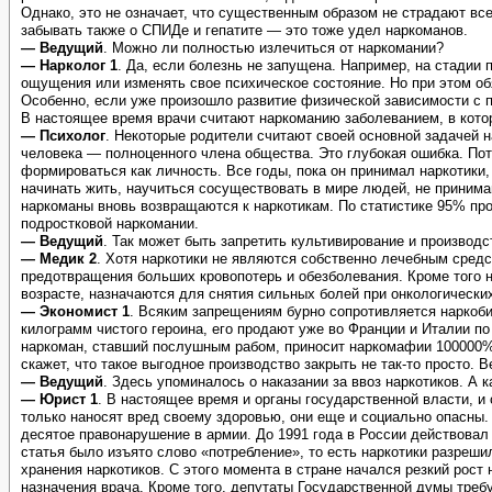
Однако, это не означает, что существенным образом не страдают все
забывать также о СПИДе и гепатите — это тоже удел наркоманов.
— Ведущий
. Можно ли полностью излечиться от наркомании?
— Нарколог 1
. Да, если болезнь не запущена. Например, на стадии
ощущения или изменять свое психическое состояние. Но при этом об
Особенно, если уже произошло развитие физической зависимости с п
В настоящее время врачи считают наркоманию заболеванием, в кото
— Психолог
. Некоторые родители считают своей основной задачей н
человека — полноценного члена общества. Это глубокая ошибка. Пото
формироваться как личность. Все годы, пока он принимал наркотики,
начинать жить, научиться сосуществовать в мире людей, не принима
наркоманы вновь возвращаются к наркотикам. По статистике 95% пр
подростковой наркомании.
— Ведущий
. Так может быть запретить культивирование и производ
— Медик 2
. Хотя наркотики не являются собственно лечебным сред
предотвращения больших кровопотерь и обезболевания. Кроме того 
возрасте, назначаются для снятия сильных болей при онкологических
— Экономист 1
. Всяким запрещениям бурно сопротивляется наркобиз
килограмм чистого героина, его продают уже во Франции и Италии по 
наркоман, ставший послушным рабом, приносит наркомафии 100000% 
скажет, что такое выгодное производство закрыть не так-то просто. 
— Ведущий
. Здесь упоминалось о наказании за ввоз наркотиков. А 
— Юрист 1
. В настоящее время и органы государственной власти, и
только наносят вред своему здоровью, они еще и социально опасны.
десятое правонарушение в армии. До 1991 года в России действовал 
статья было изъято слово «потребление», то есть наркотики разреш
хранения наркотиков. С этого момента в стране начался резкий рост
назначения врача. Кроме того, депутаты Государственной думы требу