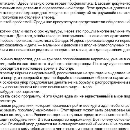
ркотиками.. Здесь главную роль играет профилактика. Базовым докумен
тивными веществами в образовательной среде. Этот документ должен б
что еще раз подтверждает живучесть пресловутой «страусиной» политик
 потомков на столетия вперед.
тся этой проблемой. Среди нас присутствуют представители общественной
ркотики стали частью рок -культуры, через это прошли многие великие м
мертью.. Для того, чтобы такое не повторилось — наша антинаркотичес
впервые проникать наркотики с Запада. И здесь произошла одна из пер
 оказались и дети. — мальчики и девочки из вполне благополучных сем
Они и их несчастные родители поверить не могли, что для заражения до
обенно подростки, два — три раза попробовавшие наркотики, уже не в с
вие, либо их заставляют это делать наркоторговцы. Поэтому лучшее леч
проводится в настоящее время в Вологде.
ограмму борьбы с наркоманией, рассчитанную на три года и выделила н
и спорту, а городской отдел по борьбе с незаконным оборотом наркотико
 основной упор предполагает делать не на борьбу с распространением н
я чиновник рангом не ниже помошника вице — мера.
абудет про наркотики.
овать свою программу. И это будет едва ли не единственный в мире под
комитету»
нован родителями, которым пришлось пройти все круги ада, чтобы спаст
к решить проблему наркомании». Этот проект может быть реализован бе
ько потому, что в России сегодня нет нужных средств и возможностей. 
ходят победителями. В этом коварство наркомании. Вот почему основна
ной. Основной упор делается на антинаркотический «Ликбез» и на прив
 не знают к кому обратиться, с чего начать и теряют драгоценное время.