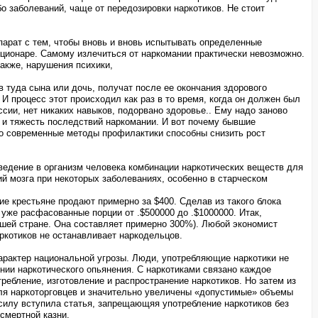
о заболеваний, чаще от передозировки наркотиков. Не стоит
епарат с тем, чтобы вновь и вновь испытывать определенные
ационаре. Самому излечиться от наркомании практически невозможно.
акже, нарушения психики,
в туда сына или дочь, получат после ее окончания здорового
И процесс этот происходил как раз в то время, когда он должен был
сии, нет никаких навыков, подорвано здоровье.. Ему надо заново
а и тяжесть последствий наркомании. И вот почему бывшие
ко современные методы профилактики способны снизить рост
ведение в организм человека комбинации наркотических веществ для
й мозга при некоторых заболеваниях, особенно в старческом
ие крестьяне продают примерно за $400. Сделав из такого блока
 уже расфасованные порции от .$500000 до .$1000000. Итак,
шей стране. Она составляет примерно 300%). Любой экономист
аркотиков не останавливает наркодельцов.
характер национальной угрозы. Люди, употребляющие наркотики не
нии наркотического опьянения. С наркотиками связано каждое
требление, изготовление и распространение наркотиков. Но затем из
 для наркоторговцев и значительно увеличены «допустимые» объемы
в силу вступила статья, запрещающяя употребление наркотиков без
смертной казни.