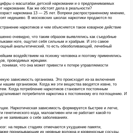
е цифры о масштабах детской наркомании и о предпринимаемых
т наркомании. Как же обстоят дела в реальности?
возраст наркомана 13 — 25 лет. Вопреки распространенному мнению,
оят недешево. В московских школах наркотики продаются по
странение наркотиков и чем объясняется такое коварное действие
ршенно очевидно, что таким образом выявлялись как съедобные
 клыками ноге, ощутил себя сильным и храбрым. И это самое
 мощный анальгетический, то есть обезболивающий, лечебный
нейшим воздействием на психику человека и поэтому применялись
дов, проводимых жрецами.
 понимая, что она может привести к потере управляемости
екую зависимость организма. Это происходит из-за включения
м нашим организмом. Когда же эти вещества вводятся извне, то
тем. Когда потребление наркотиков становится постоянным
одталкивает потребителя наркотика к постоянному его поглощению. И
дущее. Наркотическая зависимость формируется быстрее и легче,
 генетического кода, малоактивен или не работает какой-то
ще не заявивших о себе заболеваниях.
мозг: на первых стадиях отмечаются ухудшение памяти,
 также пронизывающие их нервные волокна и кровеносные сосуды.