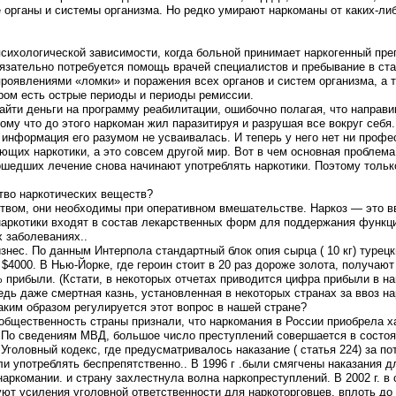
 органы и системы организма. Но редко умирают наркоманы от каких-либ
 психологической зависимости, когда больной принимает наркогенный пр
язательно потребуется помощь врачей специалистов и пребывание в ст
роявлениями «ломки» и поражения всех органов и систем организма, а т
ром есть острые периоды и периоды ремиссии.
айти деньги на программу реабилитации, ошибочно полагая, что направи
му что до этого наркоман жил паразитируя и разрушая все вокруг себя. 
 информация его разумом не усваивалась. И теперь у него нет ни профес
ющих наркотики, а это совсем другой мир. Вот в чем основная проблем
ошедших лечение снова начинают употреблять наркотики. Поэтому толь
ство наркотических веществ?
ством, они необходимы при оперативном вмешательстве. Наркоз — это в
наркотики входят в состав лекарственных форм для поддержания функци
 заболеваниях..
нес. По данным Интерпола стандартный блок опия сырца ( 10 кг) турецк
$4000. В Нью-Йорке, где героин стоит в 20 раз дороже золота, получают
прибыли. (Кстати, в некоторых отчетах приводится цифра прибыли в на
Ведь даже смертная казнь, установленная в некоторых странах за ввоз н
каким образом регулируется этот вопрос в нашей стране?
 общественность страны признали, что наркомания в России приобрела 
 По сведениям МВД, большое число преступлений совершается в состоя
Уголовный кодекс, где предусматривалось наказание ( статья 224) за по
или употреблять беcпрепятственно.. В 1996 г .были смягчены наказания
 наркомании. и страну захлестнула волна наркопреступлений. В 2002 г. 
ют усиления уголовной ответственности для наркоторговцев, вплоть до 