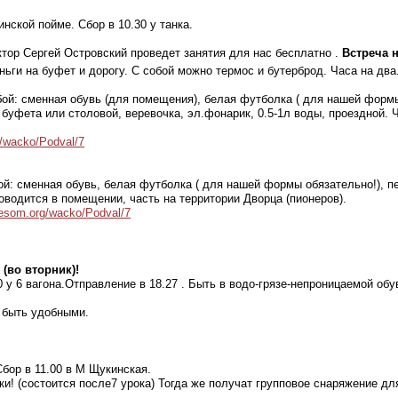
ской пойме. Сбор в 10.30 у танка.
ктор Сергей Островский проведет занятия для нас бесплатно .
Встреча н
ньги на буфет и дорогу. С собой можно термос и бутерброд. Часа на два
бой: сменная обувь (для помещения), белая футболка ( для нашей формы 
я буфета или столовой, веревочка, эл.фонарик, 0.5-1л воды, проездной.
g/wacko/Podval/7
ой: сменная обувь, белая футболка ( для нашей формы обязательно!), пе
оводится в помещении, часть на территории Дворца (пионеров).
/lesom.org/wacko/Podval/7
(во вторник)!
 у 6 вагона.Отправление в 18.27 . Быть в водо-грязе-непроницаемой об
 быть удобными.
бор в 11.00 в М Щукинская.
и! (состоится после7 урока) Тогда же получат групповое снаряжение дл