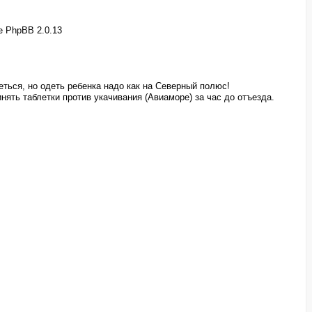
ке
PhpBB
2.0.13
еться, но одеть ребенка надо как на Северный полюс!
ять таблетки против укачивания (Авиаморе) за час до отъезда.