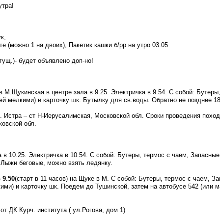
утра!
к,
е (можно 1 на двоих), Пакетик кашки б/рр на утро 03.05
гущ.)- будет объявлено доп-но!
 в М.Щукинская в центре зала в 9.25. Электричка в 9.54. С собой: Бутер
лей мелкими) и карточку шк. Бутылку для св.воды. Обратно не позднее 1
 Истра – ст Н-Иерусалимская, Московской обл. Сроки проведения похода
овской обл.
а в 10.25. Электричка в 10.54. С собой: Бутеры, термос с чаем, Запасн
. Лыжи беговые, можно взять ледянку.
 9.50
(старт в 11 часов) на Щуке в М. С собой: Бутеры, термос с чаем, 
кими) и карточку шк. Поедем до Тушинской, затем на автобусе 542 (или
от ДК Курч. института ( ул.Рогова, дом 1)