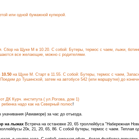
нетой или одной бумажной купюрой.
Сбор на Щуке М в 10.20. С собой: Бутеры, термос с чаем, лыжи, ботинки
лашаются все желающие, можно с родителями.
 10.50
на Щуке М. Старт в 11.55. С собой: Бутеры, термос с чаем, Запа
к. Поедем до Тушинской, затем на автобусе 542 (или маршрутке) до ко
от ДК Курч. института ( ул.Рогова, дом 1)
ь ребенка надо как на Северный полюс
!
 укачивания (Авиаморе) за час до отъезда.
ор на лыжах
Встреча на остановке 20, 65 троллейбуса "Набережная Нов
оллейбусы 20к, 21, 20, 65, 86. С собой бутеры, термос с чаем. Теплая о
ская, в центре зала. С собой: сменная обувь, белая футболка,перчатки 