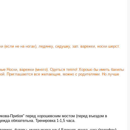
 (если не на ногах), ледянку, сидушку, зап. варежки, носки шерст.
сные Носки, варежки (много). Одеться тепло! Хорошо бы иметь бахилы
нечной. Приглашаются все желающие, можно с родителями. Но лучше
икова-Прибоя" перед хорошевским мостом (перед въездом в
дежда обязательна. Тренировка 1-1,5 часа.
термос, бутеры, много-много еды! Блокнот, ручка, часы(телефон),