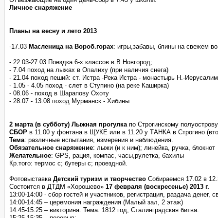
Личное снаряжение
Планы на весну и лето 2013
-17.03
Масленица на Вороб.горах
: игры,забавы, блины на свежем во
- 22.03-27.03 Поездка 6-х классов в В.Новгород;
- 7.04 поход на лыжах в Опалиху (при наличия снега)
- 21.04 поход пеший: ст. Истра -Река Истра - монастырь Н.-Иерусали
- 1.05 - 4.05 поход - слет в Ступино (на реке Каширка)
- 08.06 - поход в Шарапову Охоту
- 28.07 - 13.08 поход Мурманск - Хибины
2 марта (в субботу) Лыжная прогулка
по Строгинскому полуострову
СБОР
в 11.00 у фонтана в ЩУКЕ или в 11.20 у ТАНКА в Строгино (вто
Тема
: различные испытания, измерения и наблюдения.
Обязательное снаряжение
: лыжи (и к ним); линейка, ручка, блокнот
Желательное
: GPS, рация, компас, часы,рулетка, бахилы
Кр.того: термос с; бутеры с; проездной.
Фотовыставка
Детский туризм и творчество
Собираемся 17.02 в 12.
Состоится в ДТДМ «Хорошево»
17 февраля (воскресенье) 2013 г.
13:00-14:00 - сбор гостей и участников, регистрация, раздача денег,
14:00-14:45 – церемония награждения (Малый зал, 2 этаж)
14:45-15:25 – викторина. Тема: 1812 год, Сталинградская битва.
15:25-15:35 – перерыв;