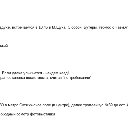
здухе, встречаемся в 10.45 в М.Щука; С собой: Бутеры, термос с чаем,ч
мский
. Если удача улыбнется - найдем клад!
рая остановка после моста, считая "по требованию"
30 в метро Октябрьское поле (в центре), далее троллейбус №59 до ост. 
 свободный осмотр фотовыставки