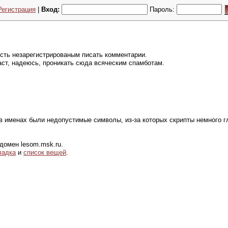
Регистрация
|
Вход:
Пароль:
ть незарегистрированым писать комментарии.
аст, надеюсь, проникать сюда всяческим спамботам.
 именах были недопустимые символы, из-за которых скрипты немного г
домен lesom.msk.ru.
ладка
и
список вещей
.