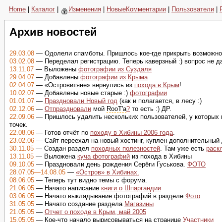
Home
|
Каталог
|
Изменения
|
НовыеКомментарии
|
Пользователи
|
Архив новостей
29.03.08
— Одолели спамботы. Пришлось кое-где прикрыть возможнос
03.02.08
— Переделал регистрацию. Теперь каверзный :) вопрос не д
13.11.07
— Выложены
фотографии из Суздаля
29.04.07
— Добавлены
фотографии из Крыма
02.04.07
— «Островитяне» вернулись из
похода в Крым
!
10.02.07
— Добавлены новые старые :)
фотографии
01.01.07
—
Праздновали Новый год
(как и полагается, в лесу :)
02.12.06
—
Отпраздновали
мой
RooT'а
?
то есть :) ДР.
22.09.06
— Пришлось удалить нескольких пользователей, у которых в
точек.
22.08.06
— Готов отчёт по
походу в Хибины 2006 года
.
23.02.06
— Сайт переехал на новый хостинг, куплен дополнительный 
30.11.05
— Создан раздел
походных полезностей
. Там уже есть
раск
13.11.05
— Выложена
куча фотографий
из похода в Хибины
09.10.05
— Праздновали день рождения Серёги Гуськова.
ФОТО
28.07.05—14.08.05
—
«Остров» в Хибинах.
08.06.05
— Теперь тут видно темы с форума.
21.06.05
— Начато написание
книги о Шпаргандии
03.06.05
— Начато выкладывание фотографий в разделе
Фото
31.05.05
— Начато создание раздела
Магазины
21.05.05
—
Отчет о походе в Крым, май 2005
15.05.05
— Кое-что начало вырисовываться на странице
Участники