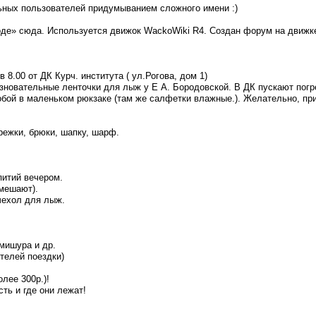
ьных пользователей придумыванием сложного имени :)
роде» сюда. Используется движок WackoWiki R4. Создан форум на движ
в 8.00 от ДК Курч. института ( ул.Рогова, дом 1)
позновательные ленточки для лыж у Е А. Бородовской. В ДК пускают погр
бой в маленьком рюкзаке (там же салфетки влажные.). Желательно, прин
арежки, брюки, шапку, шарф.
епитий вечером.
омешают).
чехол для лыж.
мишура и др.
телей поездки)
лее 300р.)!
сть и где они лежат!