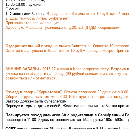
15:35-18:00 - аукцион;
С собой:
1. Сменка или бахилы
! В раздевалке бахилы стоят 10 руб. одной мо
2. Еда, термосы, питье. Буфета нет.
Приглашаются все желающие.
Адрес: ул. Маршала Тухачевского, д.20, к.1, ДТДМ «Хорошево»
Оздоровительный поход
на лыжах Аникеевка - Опалиха 10 февраля. 
Электричка с Тушино в 10.55. Билет 10 руб.+ проезд в метро. Приг
ЗИМНИЕ ЗАБАВЫ - 2013
27 января в Красногорском лесу.
Встреча в
(мешки на ноги) Деньги на проезд (99 рублей мелкими) и карточку ш
созвониться или отметиться.
Отъезд в лагерь "Курчатовец"
. Отъезд автобусов 22 декабря в 9.00 
Сбор и погрузка лыж там же в 8.30. В ДК пускают погреться, но одет
Завтрак должен быть суперлегким
Перекус и термос дать с собой. Желательно, принять таблетки против
Планируется поход учеников 6А с родителями в Серебрянный Б
лесопарк) в 11.00. Здесь останавливаются: Маршрутки 190м, 593м, Тр
СЛЕТ юных краеведов
25 ноября. Встречаемся в 8.15 в метро Щукин