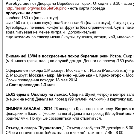
Автобус
идет от Дворца на Воробьевых Горах. Отходит в 8.30 часов 
http://lesom.org/wacko/SletStupino
- есть карта проезда
продукты на слет
:
колбаса 150 гр (на ваш вкус)
сыр 150 гр. (на ваш вкус), полбатона хлеба (на ваш вкус), 2 огурца, лу
бутерброды, печенье, конфеты, фрукты (без ограничений), Суп в пакет
вода питьевая не менее литра и +дополнительно
еще каждому по списку меню ( крупы, тушонка, кетчуп, чай, молоко с
Внимание! 13/04 в воскресенье поход берегами реки Истра
. Сбор
(м.б. много грязи, плащ на случай дождя. Деньги на проезд (159 руб
Оформляем походы 1.Маршрут: Москва – ст. Истра (Рижской ж.д) – р.
2. Маршрут:
Москва - мкр. Митино –р.Банька - г. Красногорск,
Моск
Сроки проведения похода: 18 мая 2014.
и
Слет краеведов 1-3 мая
16.02 едем в Опалиху на лыжах.
Сбор на Щуке( метро) в центре зал
(мешки на ноги) Деньги на проезд (99 рублей мелкими) и карточку шк
ЗИМНИЕ ЗАБАВЫ - 2014
26 января в Красногорском лесу.
Встреча в
фонарики и бахилы (мешки на ноги) Деньги на проезд (99 рублей мел
родителями. Но лучше созвониться или отметиться.
Отъезд в лагерь "Курчатовец"
. Отъезд автобусов 25 декабря в 8.30 
Сбор и погрузка лыж (обязательно в чехле), там же c 7.45- .8 00 .