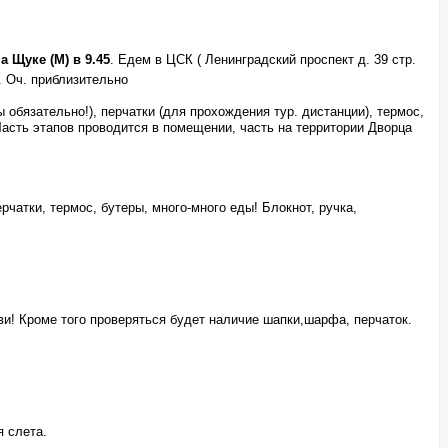
а Щуке (М) в 9.45
. Едем в ЦСК ( Ленинградский проспект д. 39 стр.
. Оч. приблизительно
обязательно!), перчатки (для прохождения тур. дистанции), термос,
 Часть этапов проводится в помещении, часть на территории Дворца
рчатки, термос, бутеры, много-много еды! Блокнот, ручка,
уви! Кроме того проверяться будет наличие шапки,шарфа, перчаток.
я слета.