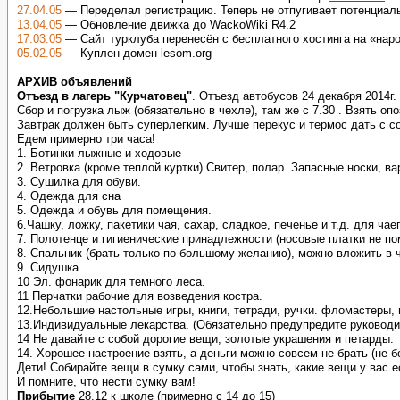
27.04.05
— Переделал регистрацию. Теперь не отпугивает потенциал
13.04.05
— Обновление движка до WackoWiki R4.2
17.03.05
— Сайт турклуба перенесён с бесплатного хостинга на «на
05.02.05
— Куплен домен lesom.org
АРХИВ объявлений
Отъезд в лагерь "Курчатовец"
. Отъезд автобусов 24 декабря 2014г. 
Сбор и погрузка лыж (обязательно в чехле), там же с 7.30 . Взять о
Завтрак должен быть суперлегким. Лучше перекус и термос дать с со
Едем примерно три часа!
1. Ботинки лыжные и ходовые
2. Ветровка (кроме теплой куртки).Свитер, полар. Запасные носки, в
3. Сушилка для обуви.
4. Одежда для сна
5. Одежда и обувь для помещения.
6.Чашку, ложку, пакетики чая, сахар, сладкое, печенье и т.д. для ча
7. Полотенце и гигиенические принадлежности (носовые платки не п
8. Спальник (брать только по большому желанию), можно вложить в 
9. Сидушка.
10 Эл. фонарик для темного леса.
11 Перчатки рабочие для возведения костра.
12.Небольшие настольные игры, книги, тетради, ручки. фломастеры, 
13.Индивидуальные лекарства. (Обязательно предупредите руководи
14 Не давайте с собой дорогие вещи, золотые украшения и петарды.
14. Хорошее настроение взять, а деньги можно совсем не брать (не бо
Дети! Собирайте вещи в сумку сами, чтобы знать, какие вещи у вас е
И помните, что нести сумку вам!
Прибытие
28.12 к школе (примерно с 14 до 15)