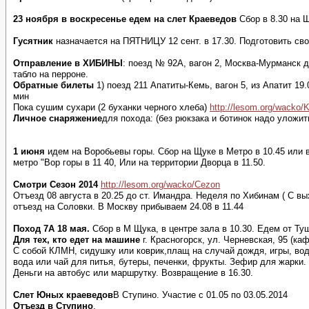
23 ноября в воскресенье едем на слет Краеведов
Сбор в 8.30 на Щ
Гусятник
назначается на ПЯТНИЦУ 12 сент. в 17.30. Подготовить св
Отправление в ХИБИНЫ
: поезд № 92А, вагон 2, Москва-Мурманск д
табло на перроне.
Обратные билеты
1) поезд 211 Апатиты-Кемь, вагон 5, из Апатит 19.
мин
Пока сушим сухари (2 буханки черного хлеба)
http://lesom.org/wacko/Ku
Личное снаряжение
для похода: (без рюкзака и ботинок надо уложит
1 июня
идем на Воробьевы горы. Сбор на Щуке в Метро в 10.45 или в
метро "Вор горы в 11 40, Или на территории Дворца в 11.50.
Смотри Сезон 2014
http://lesom.org/wacko/Cezon
Отъезд 08 августа в 20.25 до ст. Имандра. Неделя по Хибинам ( С в
отъезд на Соловки. В Москву прибываем 24.08 в 11.44
Поход 7А 18 мая.
Сбор в М Щука, в центре зала в 10.30. Едем от Ту
Для тех, кто едет на машине
г. Красногорск, ул. Черневская, 95 (ка
С собой КЛМН, сидушку или коврик,плащ на случай дождя, игры, вода
вода или чай для питья, бутеры, печенки, фрукты. Зефир для жарки
Деньги на автобус или маршрутку. Возвращение в 16.30.
Слет Юных краеведов
В Ступино. Участие с 01.05 по 03.05.2014
Отъезд в Ступино
.