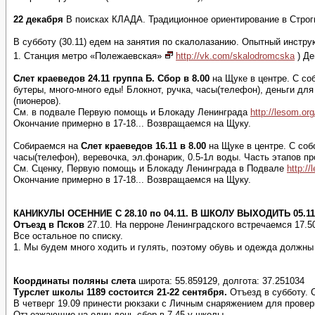
22 декабря
В поисках КЛАДА. Традиционное ориентирование в Строгин
В субботу (30.11) едем на занятия по скалолазанию. Опытный инстру
1. Станция метро «Полежаевская»
http://vk.com/skalodromcska
) Де
Слет краеведов 24.11 группа Б. Сбор в 8.00
на Щуке в центре. С со
бутеры, много-много еды! Блокнот, ручка, часы(телефон), деньги дл
(пионеров).
См. в подвале Первую помощь и Блокаду Ленинграда
http://lesom.or
Окончание примерно в 17-18... Возвращаемся на Щуку.
Собираемся на
Слет краеведов 16.11 в 8.00
на Щуке в центре. С соб
часы(телефон), веревочка, эл.фонарик, 0.5-1л воды. Часть этапов пр
См. Сценку, Первую помощь и Блокаду Ленинграда в Подвале
http:/
Окончание примерно в 17-18... Возвращаемся на Щуку.
КАНИКУЛЫ ОСЕННИЕ С 28.10 по 04.11. В ШКОЛУ ВЫХОДИТЬ 05.11 
Отъезд в Псков
27.10. На перроне Ленинградского встречаемся 17.50
Все остальное по списку.
1. Мы будем много ходить и гулять, поэтому обувь и одежда должны
Координаты поляны слета
широта: 55.859129, долгота: 37.251034
Турслет школы 1189 состоится 21-22 сентября.
Отъезд в субботу. С
В четверг 19.09 принести рюкзаки с Личным снаряжением для проверк
Отъезжающие на один день-сбор в 7.45 у школы.