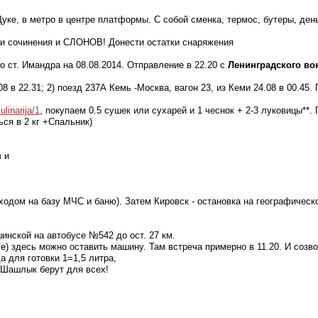
уке, в метро в центре платформы. С собой сменка, термос, бутеры, день
ои сочинения и СЛОНОВ! Донести остатки снаряжения
о ст. Имандра на 08.08.2014. Отправление в 22.20 с
Ленинградского во
08 в 22.31; 2) поезд 237А Кемь -Москва, вагон 23, из Кеми 24.08 в 00.45
linarija/1
, покупаем 0.5 сушек или сухарей и 1 чеснок + 2-3 луковицы**.
ься в 2 кг +Спальник)
 и
ыходом на базу МЧС и баню). Затем Кировск - остановка на географическ
шинской на автобусе №542 до ост. 27 км.
фе) здесь можно оставить машину. Там встреча примерно в 11.20. И созво
 для готовки 1=1,5 литра,
. Шашлык берут для всех!