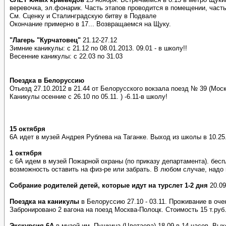
веревочка, эл.фонарик. Часть этапов проводится в помещении, часть
См. Сценку и Сталинградскую битву в Подвале
Окончание примерно в 17... Возвращаемся на Щуку.
"Лагерь "Курчатовец"
21.12-27.12
Зимние каникулы: с 21.12 по 08.01.2013. 09.01 - в школу!!
Весенние каникулы: с 22.03 по 31.03
Поездка в Белоруссию
Отьезд 27.10.2012 в 21.44 от Белорусского вокзала поезд № 39 (Москв
Каникулы осенние с 26.10 по 05.11. ) -6.11-в школу!
15 октября
6А идет в музей Андрея Рублева на Таганке. Выход из школы в 10.25.
1 октября
с 6А идем в музей Пожарной охраны (по приказу департамента). беспл
возможность оставить на физ-ре или забрать. В любом случае, надо 
Собрание родителей детей, которые идут на турслет 1-2 дня
20.09
Поездка на каникулы
в Белоруссию 27.10 - 03.11. Проживание в оче
Забронировано 2 вагона на поезд Москва-Полоцк. Стоимость 15 т.руб.
Экскурсия 6А
в музей им. Пушкина (Цветаева) 18.09 в 14 часов. Вых