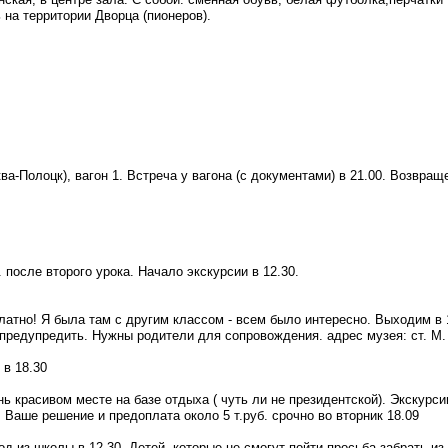
 на территории Дворца (пионеров).
а-Полоцк), вагон 1. Встреча у вагона (с документами) в 21.00. Возвраще
 после второго урока. Начало экскурсии в 12.30.
атно! Я была там с другим классом - всем было интересно. Выходим в 12.
предупредить. Нужны родители для сопровождения. адрес музея: ст. М. 
 в 18.30
нь красивом месте на базе отдыха ( чуть ли не президентской). Экскурс
 Ваше решение и предоплата около 5 т.руб. срочно во вторник 18.09
од из школы в 12.30. Детей, которые не смогут пойти просьба забрать и