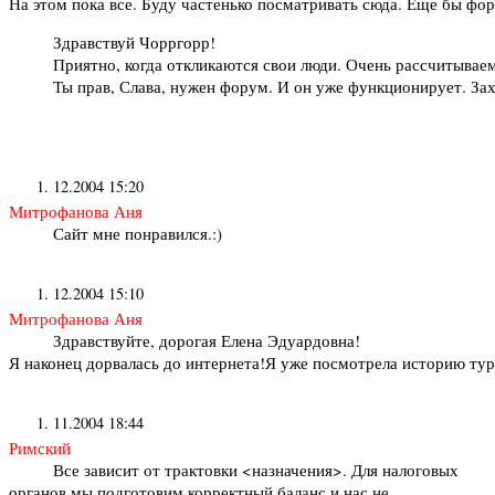
На этом пока все. Буду частенько посматривать сюда. Еще бы фо
Здравствуй Чорргорр!
Приятно, когда откликаются свои люди. Очень рассчитываем
Ты прав, Слава, нужен форум. И он уже функционирует. Зах
12.2004 15:20
Митрофанова Аня
Сайт мне понравился.:)
12.2004 15:10
Митрофанова Аня
Здравствуйте, дорогая Елена Эдуардовна!
Я наконец дорвалась до интернета!Я уже посмотрела историю ту
11.2004 18:44
Римский
Все зависит от трактовки <назначения>. Для налоговых
органов мы подготовим корректный баланс и нас не