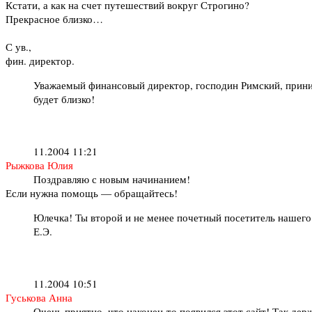
Кстати, а как на счет путешествий вокруг Строгино?
Прекрасное близко…
С ув.,
фин. директор.
Уважаемый финансовый директор, господин Римский, прини
будет близко!
11.2004 11:21
Рыжкова Юлия
Поздравляю с новым начинанием!
Если нужна помощь — обращайтесь!
Юлечка! Ты второй и не менее почетный посетитель нашег
Е.Э.
11.2004 10:51
Гуськова Анна
Очень приятно, что наконец-то появился этот сайт! Так дер