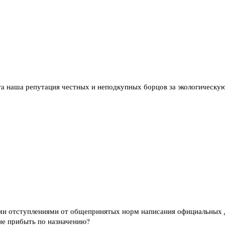
рога наша репутация честных и неподкупных борцов за экологическу
ми отступлениями от общепринятых норм написания официальных до
 не прибыть по назначению?