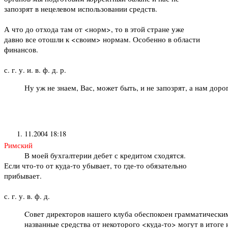
запозрят в нецелевом использовании средств.
А что до отхода там от <норм>, то в этой стране уже
давно все отошли к <своим> нормам. Особенно в области
финансов.
с. г. у. и. в. ф. д. р.
Ну уж не знаем, Вас, может быть, и не запозрят, а нам до
11.2004 18:18
Римский
В моей бухгалтерии дебет с кредитом сходятся.
Если что-то от куда-то убывает, то где-то обязательно
прибывает.
с. г. у. в. ф. д.
Cовет директоров нашего клуба обеспокоен грамматически
названные средства от некоторого <куда-то> могут в итоге