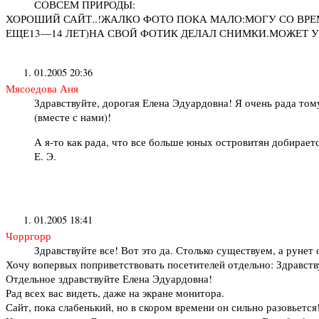
СОВСЕМ ПРИРОДЫ:
ХОРОШИЙ САЙТ..!ЖАЛКО ФОТО ПОКА МАЛО:МОГУ СО ВРЕ
ЕЩЕ13—14 ЛЕТ)НА СВОЙ ФОТИК ДЕЛАЛ СНИМКИ.МОЖЕТ У В
01.2005 20:36
Мясоедова Аня
Здравствуйте, дорогая Елена Эдуардовна! Я очень рада том
(вместе с нами)!
А я-то как рада, что все больше юных островитян добираетс
Е. Э.
01.2005 18:41
Чорргорр
Здравствуйте все! Вот это да. Столько существуем, а рунет 
Хочу вопервых поприветствовать посетителей отдельно: Здравст
Отдельное здравствуйте Елена Эдуардовна!
Рад всех вас видеть, даже на экране монитора.
Сайт, пока слабенький, но в скором времени он сильно разовьется!