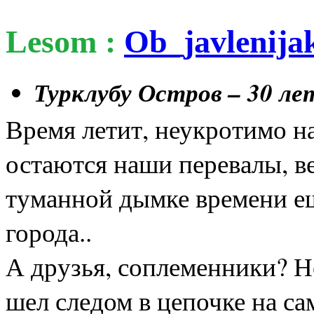
Lesom :
Ob_javlenija
Турклубу Остров – 30 ле
Время летит, неукротимо на
остаются наши перевалы, в
туманной дымке времени е
города..
А друзья, соплеменники? Н
шел следом в цепочке на са