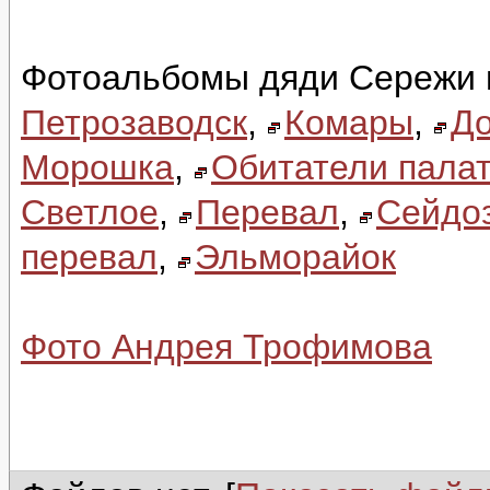
Фотоальбомы дяди Сережи 
Петрозаводск
,
Комары
,
До
Морошка
,
Обитатели палат
Светлое
,
Перевал
,
Сейдо
перевал
,
Эльморайок
Фото Андрея Трофимова