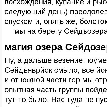
восхождения, купание и рыб
следующий день) преодолев
спуском и, опять же, болот
— мы на берегу Сейдъозера
магия озера Сейдозе
Ну, а дальше везение поум
Сейдъяврйок смыло, все йок
и от южной части гор мы отр
опытная часть группы пойде
тут-то было! Нас туда не пу