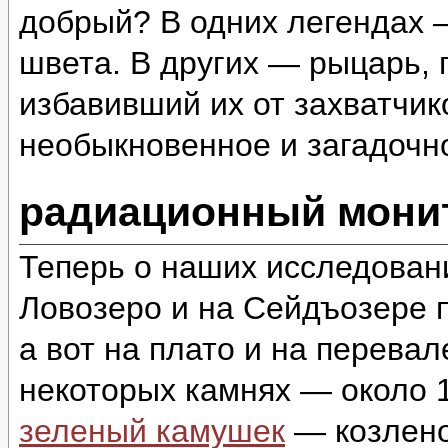
добрый? В одних легендах 
швета. В других — рыцарь,
избавивший их от захватчи
необыкновенное и загадоч
радиационный монит
Теперь о наших исследован
Ловозеро и на Сейдъозере п
а вот на плато и на перева
некоторых камнях — около 1
зеленый камушек
— козлено