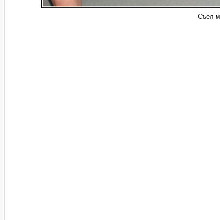
Съел м