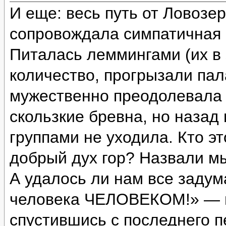
И еще: весь путь от Ловозе
сопровождала симпатичная с
Питалась леммингами (их в 
количество, прогрызали пал
мужественно преодолевала 
скользкие бревна, но назад
группами не уходила. Кто э
добрый дух гор? Назвали м
А удалось ли нам все задум
человека ЧЕЛОВЕКОМ!» — и
спустившись с последнего п