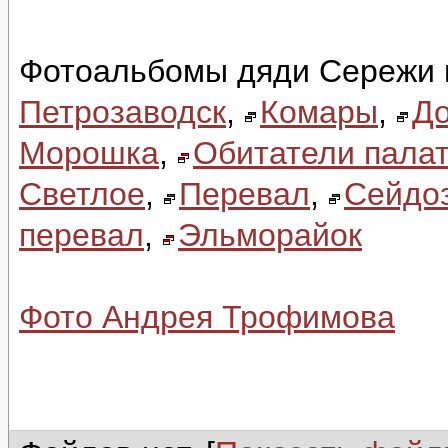
Фотоальбомы дяди Сережи 
Петрозаводск
,
Комары
,
До
Морошка
,
Обитатели палат
Светлое
,
Перевал
,
Сейдо
перевал
,
Эльморайок
Фото Андрея Трофимова