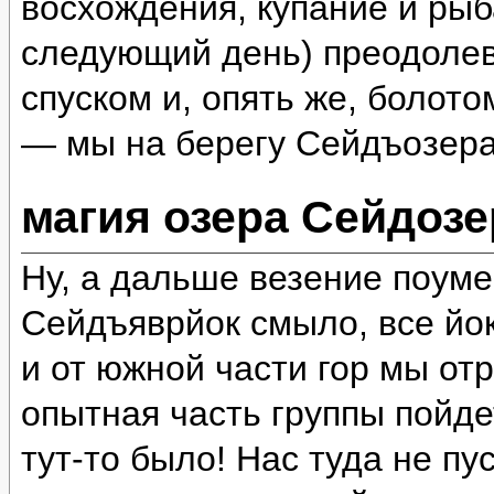
восхождения, купание и рыб
следующий день) преодолев
спуском и, опять же, болот
— мы на берегу Сейдъозера
магия озера Сейдозе
Ну, а дальше везение поум
Сейдъяврйок смыло, все йок
и от южной части гор мы отр
опытная часть группы пойде
тут-то было! Нас туда не пу