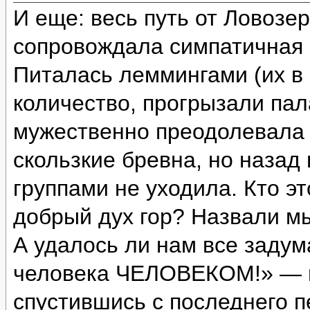
И еще: весь путь от Ловозе
сопровождала симпатичная с
Питалась леммингами (их в 
количество, прогрызали пал
мужественно преодолевала 
скользкие бревна, но назад
группами не уходила. Кто э
добрый дух гор? Назвали м
А удалось ли нам все задум
человека ЧЕЛОВЕКОМ!» — и
спустившись с последнего п