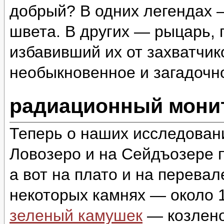
добрый? В одних легендах 
швета. В других — рыцарь,
избавивший их от захватчи
необыкновенное и загадоч
радиационный монит
Теперь о наших исследован
Ловозеро и на Сейдъозере п
а вот на плато и на перева
некоторых камнях — около 1
зеленый камушек
— козлено