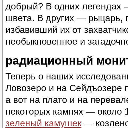
добрый? В одних легендах 
швета. В других — рыцарь,
избавивший их от захватчи
необыкновенное и загадоч
радиационный монит
Теперь о наших исследован
Ловозеро и на Сейдъозере п
а вот на плато и на перева
некоторых камнях — около 1
зеленый камушек
— козлено