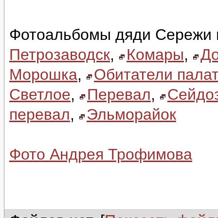
Фотоальбомы дяди Сережи 
Петрозаводск
,
Комары
,
До
Морошка
,
Обитатели палат
Светлое
,
Перевал
,
Сейдо
перевал
,
Эльморайок
Фото Андрея Трофимова