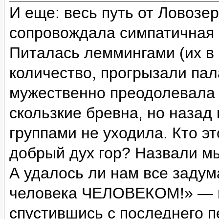
И еще: весь путь от Ловозе
сопровождала симпатичная с
Питалась леммингами (их в 
количество, прогрызали пал
мужественно преодолевала 
скользкие бревна, но назад
группами не уходила. Кто э
добрый дух гор? Назвали м
А удалось ли нам все задум
человека ЧЕЛОВЕКОМ!» — и
спустившись с последнего п