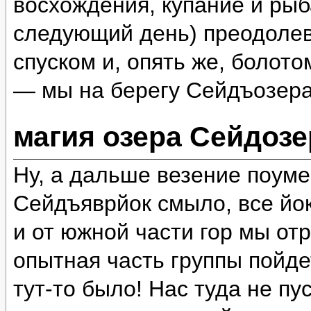
восхождения, купание и рыб
следующий день) преодолев
спуском и, опять же, болот
— мы на берегу Сейдъозера
магия озера Сейдозе
Ну, а дальше везение поум
Сейдъяврйок смыло, все йок
и от южной части гор мы отр
опытная часть группы пойде
тут-то было! Нас туда не пу