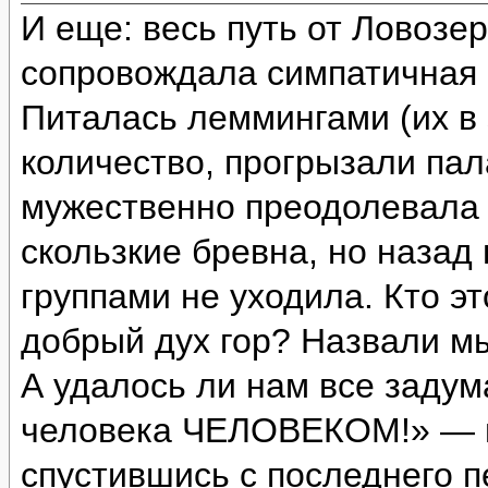
И еще: весь путь от Ловозе
сопровождала симпатичная с
Питалась леммингами (их в 
количество, прогрызали пал
мужественно преодолевала 
скользкие бревна, но назад
группами не уходила. Кто э
добрый дух гор? Назвали м
А удалось ли нам все задум
человека ЧЕЛОВЕКОМ!» — и
спустившись с последнего п