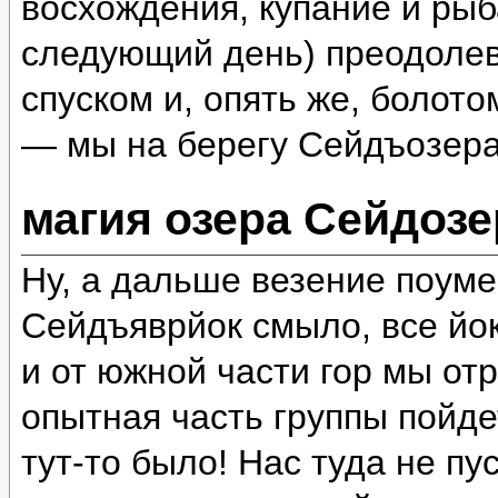
восхождения, купание и рыб
следующий день) преодолев
спуском и, опять же, болот
— мы на берегу Сейдъозера
магия озера Сейдозе
Ну, а дальше везение поум
Сейдъяврйок смыло, все йок
и от южной части гор мы отр
опытная часть группы пойде
тут-то было! Нас туда не пу