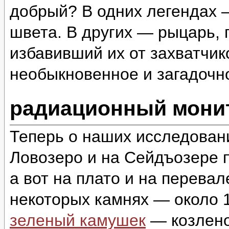
добрый? В одних легендах 
швета. В других — рыцарь,
избавивший их от захватчи
необыкновенное и загадоч
радиационный монит
Теперь о наших исследован
Ловозеро и на Сейдъозере п
а вот на плато и на перева
некоторых камнях — около 1
зеленый камушек
— козлено