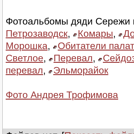
Фотоальбомы дяди Сережи 
Петрозаводск
,
Комары
,
До
Морошка
,
Обитатели палат
Светлое
,
Перевал
,
Сейдо
перевал
,
Эльморайок
Фото Андрея Трофимова