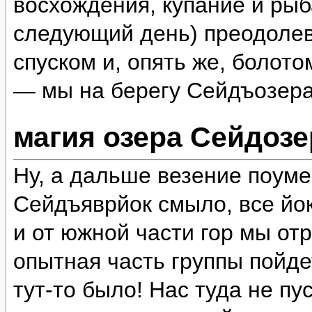
восхождения, купание и рыб
следующий день) преодолев
спуском и, опять же, болот
— мы на берегу Сейдъозера
магия озера Сейдозе
Ну, а дальше везение поум
Сейдъяврйок смыло, все йок
и от южной части гор мы отр
опытная часть группы пойде
тут-то было! Нас туда не пу