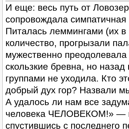
И еще: весь путь от Ловозе
сопровождала симпатичная с
Питалась леммингами (их в 
количество, прогрызали пал
мужественно преодолевала 
скользкие бревна, но назад
группами не уходила. Кто э
добрый дух гор? Назвали м
А удалось ли нам все задум
человека ЧЕЛОВЕКОМ!» — и
спустившись с последнего п