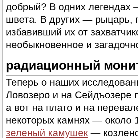
добрый? В одних легендах 
швета. В других — рыцарь,
избавивший их от захватчи
необыкновенное и загадоч
радиационный монит
Теперь о наших исследован
Ловозеро и на Сейдъозере п
а вот на плато и на перева
некоторых камнях — около 1
зеленый камушек
— козлено