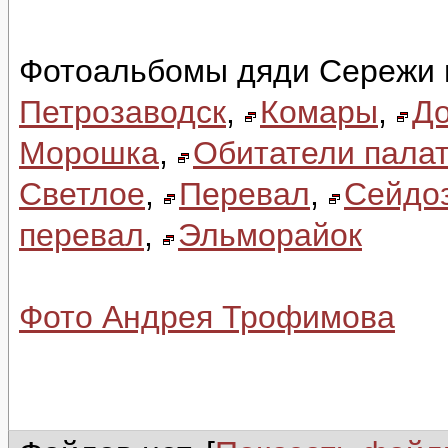
Фотоальбомы дяди Сережи 
Петрозаводск
,
Комары
,
До
Морошка
,
Обитатели палат
Светлое
,
Перевал
,
Сейдо
перевал
,
Эльморайок
Фото Андрея Трофимова