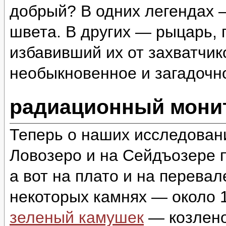
добрый? В одних легендах 
швета. В других — рыцарь,
избавивший их от захватчи
необыкновенное и загадоч
радиационный монит
Теперь о наших исследован
Ловозеро и на Сейдъозере п
а вот на плато и на перева
некоторых камнях — около 1
зеленый камушек
— козлено