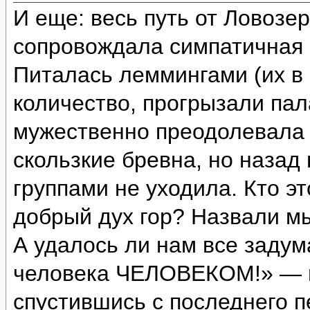
И еще: весь путь от Ловозе
сопровождала симпатичная с
Питалась леммингами (их в 
количество, прогрызали пал
мужественно преодолевала 
скользкие бревна, но назад
группами не уходила. Кто э
добрый дух гор? Назвали м
А удалось ли нам все задум
человека ЧЕЛОВЕКОМ!» — и
спустившись с последнего п