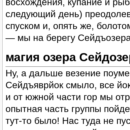
восхождения, купание и рыб
следующий день) преодолев
спуском и, опять же, болот
— мы на берегу Сейдъозера
магия озера Сейдозе
Ну, а дальше везение поум
Сейдъяврйок смыло, все йок
и от южной части гор мы отр
опытная часть группы пойде
тут-то было! Нас туда не пу