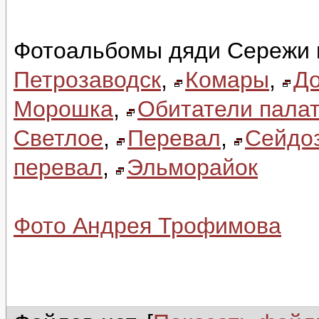
Фотоальбомы дяди Сережи 
Петрозаводск
,
Комары
,
До
Морошка
,
Обитатели палат
Светлое
,
Перевал
,
Сейдо
перевал
,
Эльморайок
Фото Андрея Трофимова