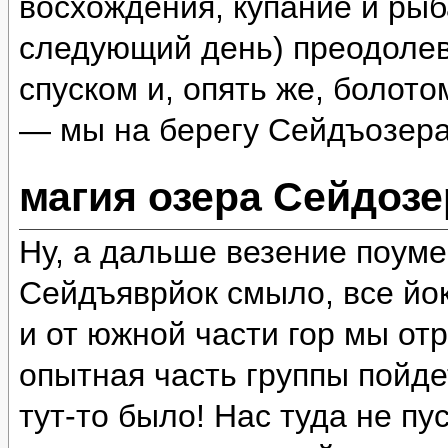
восхождения, купание и рыб
следующий день) преодолев
спуском и, опять же, болот
— мы на берегу Сейдъозера
магия озера Сейдозе
Ну, а дальше везение поум
Сейдъяврйок смыло, все йок
и от южной части гор мы отр
опытная часть группы пойде
тут-то было! Нас туда не пу