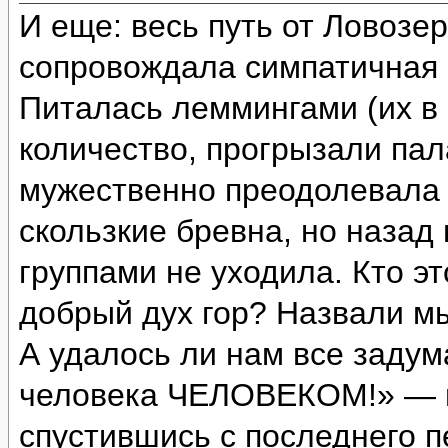
И еще: весь путь от Ловозе
сопровождала симпатичная с
Питалась леммингами (их в 
количество, прогрызали пал
мужественно преодолевала 
скользкие бревна, но назад
группами не уходила. Кто э
добрый дух гор? Назвали м
А удалось ли нам все задум
человека ЧЕЛОВЕКОМ!» — и
спустившись с последнего п