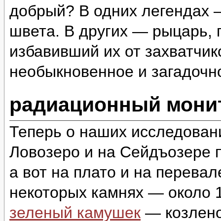
добрый? В одних легендах 
швета. В других — рыцарь,
избавивший их от захватчи
необыкновенное и загадоч
радиационный монит
Теперь о наших исследован
Ловозеро и на Сейдъозере п
а вот на плато и на перева
некоторых камнях — около 1
зеленый камушек
— козлено