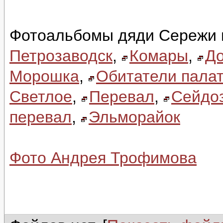
Фотоальбомы дяди Сережи 
Петрозаводск
,
Комары
,
До
Морошка
,
Обитатели палат
Светлое
,
Перевал
,
Сейдо
перевал
,
Эльморайок
Фото Андрея Трофимова