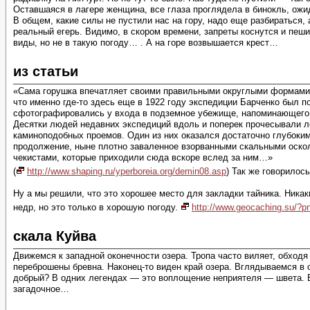
Оставшаяся в лагере женщина, все глаза проглядела в бинокль, ожид
В общем, какие силы не пустили нас на гору, надо еще разбираться,
реальный егерь. Видимо, в скором времени, запреты коснутся и пеши
виды, но не в такую погоду… . А на горе возвышается крест…
из статьи
«Сама горушка впечатляет своими правильными округлыми формами: т
что именно где-то здесь еще в 1922 году экспедиции Барченко был п
сфотографировались у входа в подземное убежище, напоминающего 
Десятки людей недавних экспедиций вдоль и поперек прочесывали ле
каминоподобных проемов. Один из них оказался достаточно глубоким
продолжение, ныне плотно заваленное взорванными скальными осколк
чекистами, которые приходили сюда вскоре вслед за ним…»
(
http://www.shaping.ru/yperboreia.org/demin08.asp
) Так же говорилос
Ну а мы решили, что это хорошее место для закладки тайника. Никак
недр, но это только в хорошую погоду.
http://www.geocaching.su/?
скала Куйва
Движемся к западной оконечности озера. Тропа часто виляет, обходя
переброшены бревна. Наконец-то виден край озера. Вглядываемся в с
добрый? В одних легендах — это воплощение неприятеля — швета. 
загадочное…