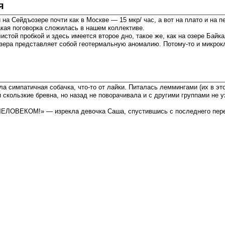
я
на Сейдъозере почти как в Москве — 15 мкр/ час, а вот на плато и на 
кая поговорка сложилась в нашем коллективе.
листой пробкой и здесь имеется второе дно, такое же, как на озере Бай
зера представляет собой геотермальную аномалию. Потому-то и микрокл
а симпатичная собачка, что-то от лайки. Питалась леммингами (их в это
скользкие бревна, но назад не поворачивала и с другими группами не у
ЧЕЛОВЕКОМ!» — изрекла девочка Саша, спустившись с последнего перев