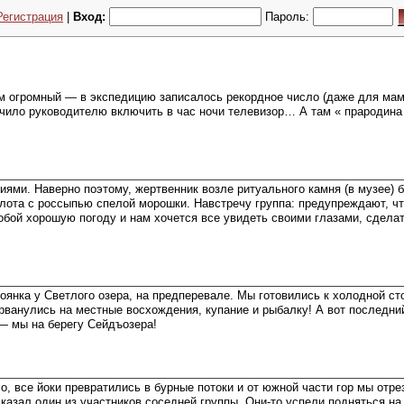
Регистрация
|
Вход:
Пароль:
ам огромный — в экспедицию записалось рекордное число (даже для мам
лючило руководителю включить в час ночи телевизор… А там « прародина
иями. Наверно поэтому, жертвенник возле ритуального камня (в музее) 
болота с россыпью спелой морошки. Навстречу группа: предупреждают, ч
обой хорошую погоду и нам хочется все увидеть своими глазами, сделат
янка у Светлого озера, на предперевале. Мы готовились к холодной стоя
рванулись на местные восхождения, купание и рыбалку! А вот последни
 — мы на берегу Сейдъозера!
 все йоки превратились в бурные потоки и от южной части гор мы отрез
сказал один из участников соседней группы. Они-то успели подняться на 