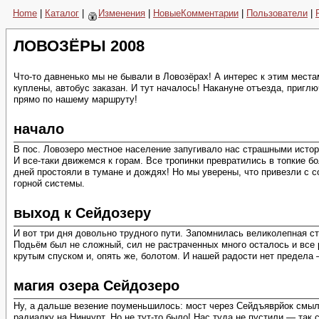
Home
|
Каталог
|
Изменения
|
НовыеКомментарии
|
Пользователи
|
ЛОВОЗЁРЫ 2008
Что-то давненько мы не бывали в Ловозёрах! А интерес к этим мест
куплены, автобус заказан. И тут началось! Накануне отъезда, приг
прямо по нашему маршруту!
начало
В пос. Ловозеро местное население запугивало нас страшными истор
И все-таки движемся к горам. Все тропинки превратились в топкие 
дней простояли в тумане и дождях! Но мы уверены, что привезли с с
горной системы.
выход к Сейдозеру
И вот три дня довольно трудного пути. Запомнилась великолепная сто
Подьём был не сложный, сил не растраченных много осталось и все 
крутым спуском и, опять же, болотом. И нашей радости нет предела
магия озера Сейдозеро
Ну, а дальше везение поуменьшилось: мост через Сейдъяврйок смыло,
радиалку на Нинчурт. Но не тут-то было! Нас туда не пустили — так 