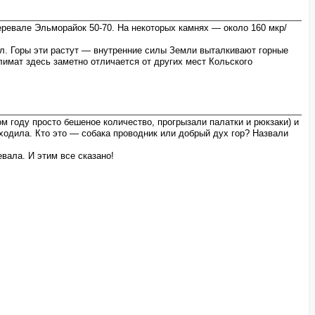
перевале Эльморайок 50-70. На некоторых камнях — около 160 мкр/
кал. Горы эти растут — внутренние силы Земли выталкивают горные
имат здесь заметно отличается от других мест Кольского
м году просто бешеное количество, прогрызали палатки и рюкзаки) и
ходила. Кто это — собака проводник или добрый дух гор? Назвали
ала. И этим все сказано!