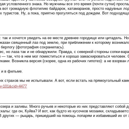
ая условленного знака. Но мужчины все это время (почти сутки) проспал
 а вот громадную флотилию байдарок, катамаранов, просто надувных лод
х туристов. Ну, а пока, приятно прогуляться под дождем. Вот подходяща
ак и хочется увидеть на ее месте древнее городище или цитадель. Но и
оказан священный лаз под землю, при приближении к которому возникало
берлогу (фотография сохранилась).
с, но лаза так и не обнаружили. Правда, с северной стороны сопки-ва
 — так, что в нем мог поместиться и хорошо замаскироваться человек. 
ами. Возникла версия (скорее, одна из рабочих гипотез): а не взорван
ь и в фильме.
их страхов мы не испытывали. А вот, если встать на прямоугольный кам
pn=101&cid=4477
 озера и заливы. Много ручьев и некоторые из них представляют собой 
калы: где он, Куйва? И вот, как будто из кусочков мозаики, складывает
В других — рыцарь, пришедший на помощь лопарям и избавивший их от 