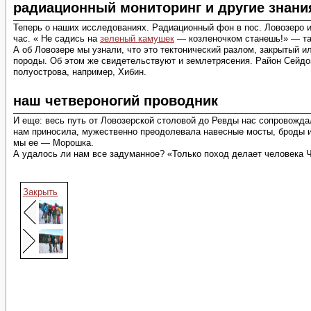
радиационный мониторинг и другие знани
Теперь о наших исследованиях. Радиационный фон в пос. Ловозеро и 
час. « Не садись на
зеленый камушек
— козленочком станешь!» — та
А об Ловозере мы узнали, что это тектонический разлом, закрытый и
породы. Об этом же свидетельствуют и землетрясения. Район Сейдо
полуострова, например, Хибин.
наш четвероногий проводник
И еще: весь путь от Ловозерской столовой до Ревды нас сопровождал
нам приносила, мужественно преодолевала навесные мосты, броды и 
мы ее — Морошка.
А удалось ли нам все задуманное? «Только поход делает человека 
Закрыть