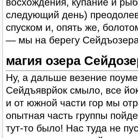
восхождения, купание и рыб
следующий день) преодолев
спуском и, опять же, болот
— мы на берегу Сейдъозера
магия озера Сейдозе
Ну, а дальше везение поум
Сейдъяврйок смыло, все йок
и от южной части гор мы отр
опытная часть группы пойде
тут-то было! Нас туда не пу