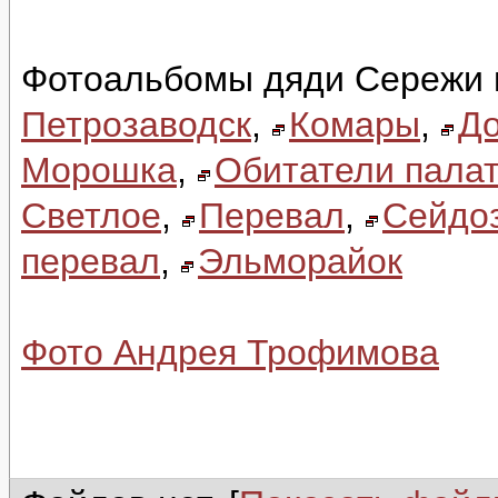
Фотоальбомы дяди Сережи 
Петрозаводск
,
Комары
,
До
Морошка
,
Обитатели палат
Светлое
,
Перевал
,
Сейдо
перевал
,
Эльморайок
Фото Андрея Трофимова