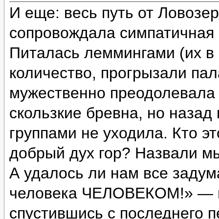
И еще: весь путь от Ловозе
сопровождала симпатичная с
Питалась леммингами (их в 
количество, прогрызали пал
мужественно преодолевала 
скользкие бревна, но назад
группами не уходила. Кто э
добрый дух гор? Назвали м
А удалось ли нам все задум
человека ЧЕЛОВЕКОМ!» — и
спустившись с последнего п