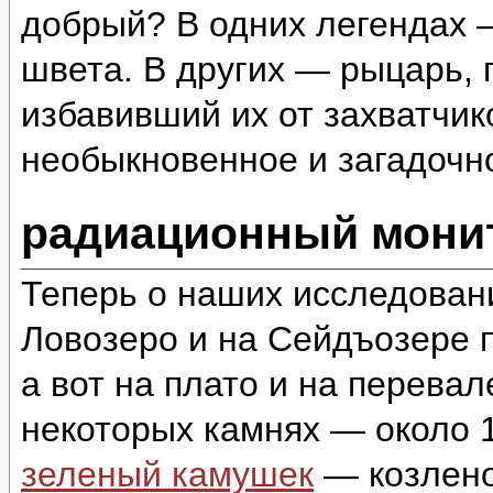
добрый? В одних легендах 
швета. В других — рыцарь,
избавивший их от захватчи
необыкновенное и загадоч
радиационный монит
Теперь о наших исследован
Ловозеро и на Сейдъозере п
а вот на плато и на перева
некоторых камнях — около 1
зеленый камушек
— козлено