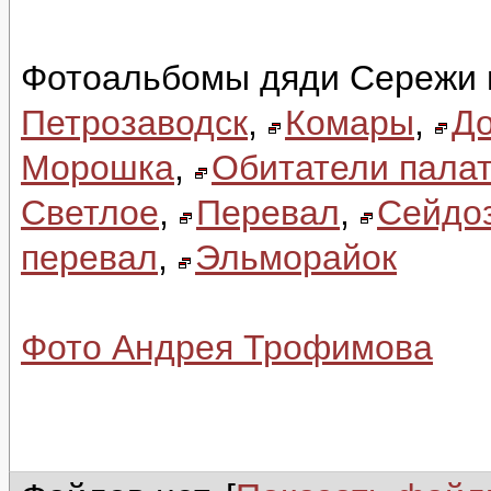
Фотоальбомы дяди Сережи 
Петрозаводск
,
Комары
,
До
Морошка
,
Обитатели палат
Светлое
,
Перевал
,
Сейдо
перевал
,
Эльморайок
Фото Андрея Трофимова