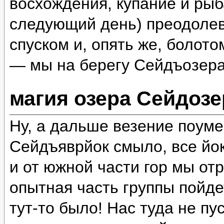
восхождения, купание и рыб
следующий день) преодолев
спуском и, опять же, болот
— мы на берегу Сейдъозера
магия озера Сейдозе
Ну, а дальше везение поум
Сейдъяврйок смыло, все йок
и от южной части гор мы отр
опытная часть группы пойде
тут-то было! Нас туда не пу