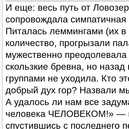
И еще: весь путь от Ловозе
сопровождала симпатичная с
Питалась леммингами (их в 
количество, прогрызали пал
мужественно преодолевала 
скользкие бревна, но назад
группами не уходила. Кто э
добрый дух гор? Назвали м
А удалось ли нам все задум
человека ЧЕЛОВЕКОМ!» — и
спустившись с последнего п