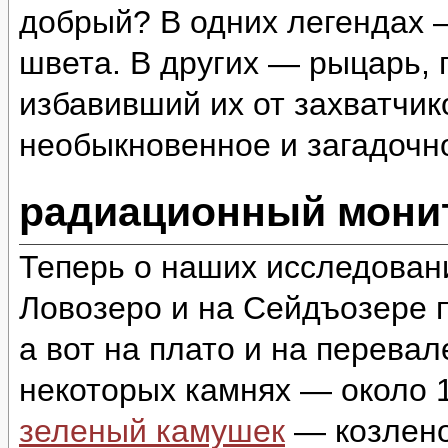
добрый? В одних легендах 
швета. В других — рыцарь,
избавивший их от захватчи
необыкновенное и загадоч
радиационный монит
Теперь о наших исследован
Ловозеро и на Сейдъозере п
а вот на плато и на перева
некоторых камнях — около 1
зеленый камушек
— козлено