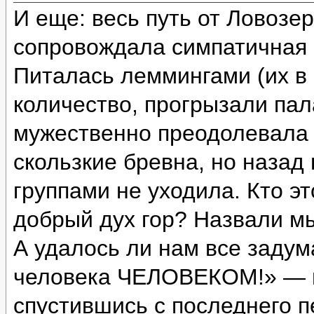
И еще: весь путь от Ловозе
сопровождала симпатичная с
Питалась леммингами (их в 
количество, прогрызали пал
мужественно преодолевала 
скользкие бревна, но назад
группами не уходила. Кто э
добрый дух гор? Назвали м
А удалось ли нам все задум
человека ЧЕЛОВЕКОМ!» — и
спустившись с последнего п