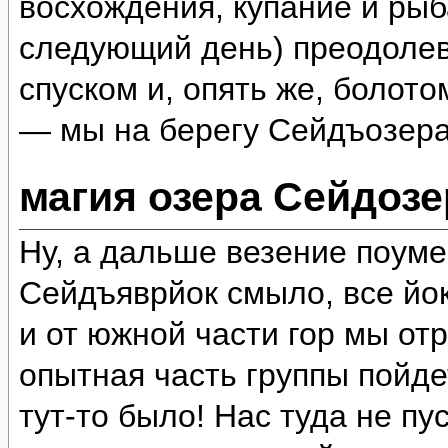
восхождения, купание и рыб
следующий день) преодолев
спуском и, опять же, болот
— мы на берегу Сейдъозера
магия озера Сейдозе
Ну, а дальше везение поум
Сейдъяврйок смыло, все йок
и от южной части гор мы отр
опытная часть группы пойде
тут-то было! Нас туда не пу