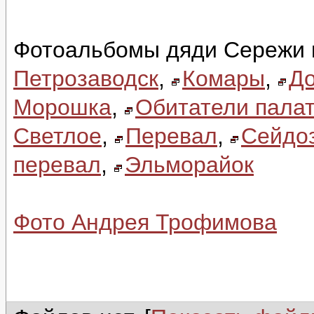
Фотоальбомы дяди Сережи 
Петрозаводск
,
Комары
,
До
Морошка
,
Обитатели палат
Светлое
,
Перевал
,
Сейдо
перевал
,
Эльморайок
Фото Андрея Трофимова