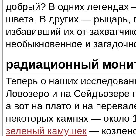
добрый? В одних легендах 
швета. В других — рыцарь,
избавивший их от захватчи
необыкновенное и загадоч
радиационный монит
Теперь о наших исследован
Ловозеро и на Сейдъозере п
а вот на плато и на перева
некоторых камнях — около 1
зеленый камушек
— козлено