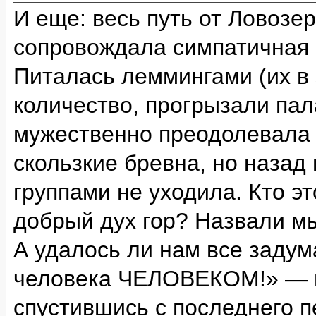
И еще: весь путь от Ловозе
сопровождала симпатичная с
Питалась леммингами (их в 
количество, прогрызали пал
мужественно преодолевала 
скользкие бревна, но назад
группами не уходила. Кто э
добрый дух гор? Назвали м
А удалось ли нам все задум
человека ЧЕЛОВЕКОМ!» — и
спустившись с последнего п