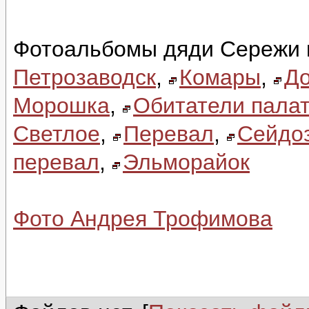
Фотоальбомы дяди Сережи 
Петрозаводск
,
Комары
,
До
Морошка
,
Обитатели палат
Светлое
,
Перевал
,
Сейдо
перевал
,
Эльморайок
Фото Андрея Трофимова