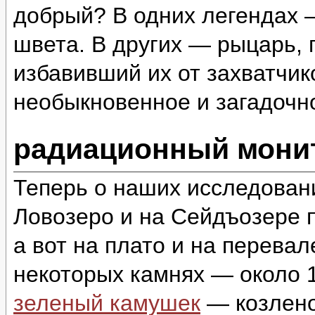
добрый? В одних легендах 
швета. В других — рыцарь,
избавивший их от захватчи
необыкновенное и загадоч
радиационный монит
Теперь о наших исследован
Ловозеро и на Сейдъозере п
а вот на плато и на перева
некоторых камнях — около 1
зеленый камушек
— козлено