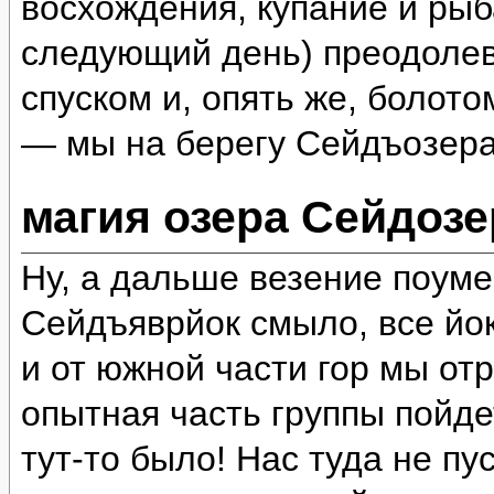
восхождения, купание и рыб
следующий день) преодолев
спуском и, опять же, болот
— мы на берегу Сейдъозера
магия озера Сейдозе
Ну, а дальше везение поум
Сейдъяврйок смыло, все йок
и от южной части гор мы отр
опытная часть группы пойде
тут-то было! Нас туда не пу