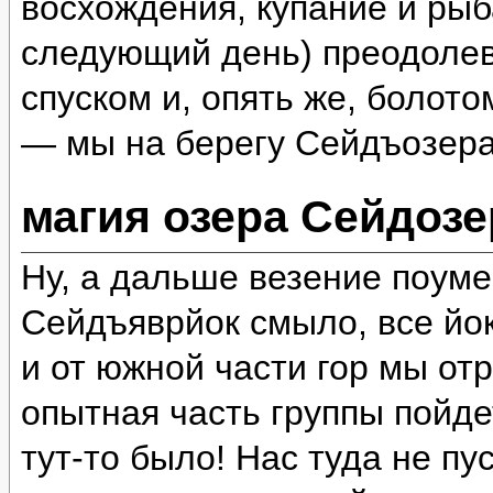
восхождения, купание и рыб
следующий день) преодолев
спуском и, опять же, болот
— мы на берегу Сейдъозера
магия озера Сейдозе
Ну, а дальше везение поум
Сейдъяврйок смыло, все йок
и от южной части гор мы отр
опытная часть группы пойде
тут-то было! Нас туда не пу