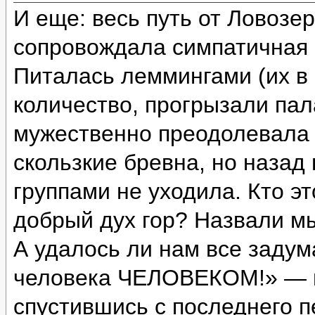
И еще: весь путь от Ловозе
сопровождала симпатичная с
Питалась леммингами (их в 
количество, прогрызали пал
мужественно преодолевала 
скользкие бревна, но назад
группами не уходила. Кто э
добрый дух гор? Назвали м
А удалось ли нам все задум
человека ЧЕЛОВЕКОМ!» — и
спустившись с последнего п