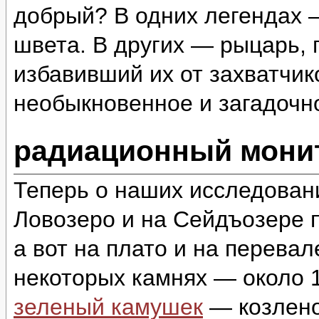
добрый? В одних легендах 
швета. В других — рыцарь,
избавивший их от захватчи
необыкновенное и загадоч
радиационный монит
Теперь о наших исследован
Ловозеро и на Сейдъозере п
а вот на плато и на перева
некоторых камнях — около 1
зеленый камушек
— козлено