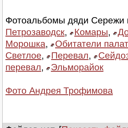
Фотоальбомы дяди Сережи 
Петрозаводск
,
Комары
,
До
Морошка
,
Обитатели палат
Светлое
,
Перевал
,
Сейдо
перевал
,
Эльморайок
Фото Андрея Трофимова