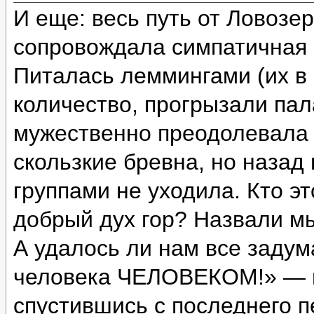
И еще: весь путь от Ловозе
сопровождала симпатичная с
Питалась леммингами (их в 
количество, прогрызали пал
мужественно преодолевала 
скользкие бревна, но назад
группами не уходила. Кто э
добрый дух гор? Назвали м
А удалось ли нам все задум
человека ЧЕЛОВЕКОМ!» — и
спустившись с последнего п