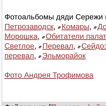
Фотоальбомы дяди Сережи 
Петрозаводск
,
Комары
,
До
Морошка
,
Обитатели палат
Светлое
,
Перевал
,
Сейдо
перевал
,
Эльморайок
Фото Андрея Трофимова