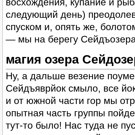
восхождения, купание и рыб
следующий день) преодолев
спуском и, опять же, болот
— мы на берегу Сейдъозера
магия озера Сейдозе
Ну, а дальше везение поум
Сейдъяврйок смыло, все йок
и от южной части гор мы отр
опытная часть группы пойде
тут-то было! Нас туда не пу