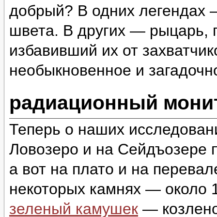
добрый? В одних легендах 
швета. В других — рыцарь,
избавивший их от захватчи
необыкновенное и загадоч
радиационный монит
Теперь о наших исследован
Ловозеро и на Сейдъозере п
а вот на плато и на перева
некоторых камнях — около 1
зеленый камушек
— козлено