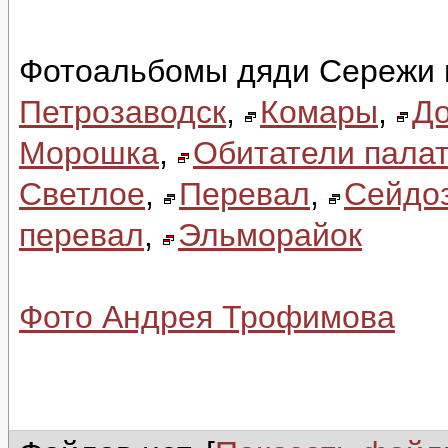
Фотоальбомы дяди Сережи 
Петрозаводск
,
Комары
,
До
Морошка
,
Обитатели палат
Светлое
,
Перевал
,
Сейдо
перевал
,
Эльморайок
Фото Андрея Трофимова