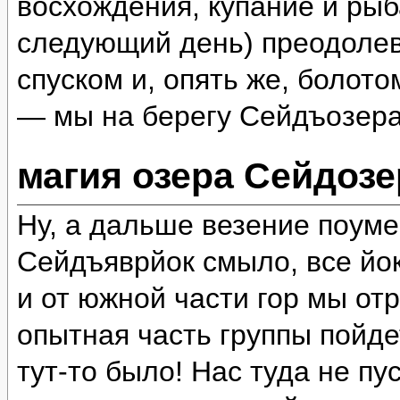
восхождения, купание и рыб
следующий день) преодолев
спуском и, опять же, болот
— мы на берегу Сейдъозера
магия озера Сейдозе
Ну, а дальше везение поум
Сейдъяврйок смыло, все йок
и от южной части гор мы отр
опытная часть группы пойде
тут-то было! Нас туда не пу