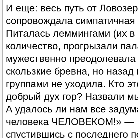
И еще: весь путь от Ловозе
сопровождала симпатичная с
Питалась леммингами (их в 
количество, прогрызали пал
мужественно преодолевала 
скользкие бревна, но назад
группами не уходила. Кто э
добрый дух гор? Назвали м
А удалось ли нам все задум
человека ЧЕЛОВЕКОМ!» — и
спустившись с последнего п