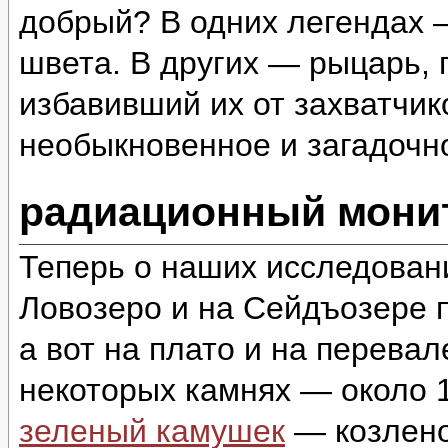
добрый? В одних легендах 
швета. В других — рыцарь,
избавивший их от захватчи
необыкновенное и загадоч
радиационный монит
Теперь о наших исследован
Ловозеро и на Сейдъозере п
а вот на плато и на перева
некоторых камнях — около 1
зеленый камушек
— козлено