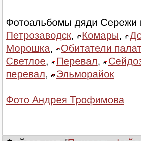
Фотоальбомы дяди Сережи 
Петрозаводск
,
Комары
,
До
Морошка
,
Обитатели палат
Светлое
,
Перевал
,
Сейдо
перевал
,
Эльморайок
Фото Андрея Трофимова