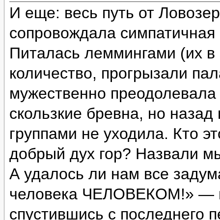
И еще: весь путь от Ловозе
сопровождала симпатичная с
Питалась леммингами (их в 
количество, прогрызали пал
мужественно преодолевала 
скользкие бревна, но назад
группами не уходила. Кто э
добрый дух гор? Назвали м
А удалось ли нам все задум
человека ЧЕЛОВЕКОМ!» — и
спустившись с последнего п