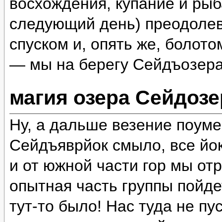
восхождения, купание и рыб
следующий день) преодолев
спуском и, опять же, болот
— мы на берегу Сейдъозера
магия озера Сейдозе
Ну, а дальше везение поум
Сейдъяврйок смыло, все йок
и от южной части гор мы отр
опытная часть группы пойде
тут-то было! Нас туда не пу