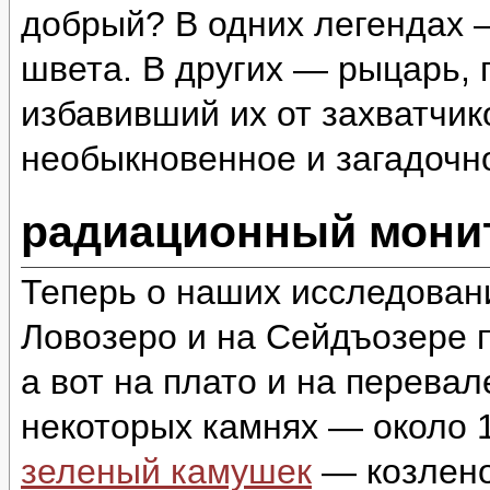
добрый? В одних легендах 
швета. В других — рыцарь,
избавивший их от захватчи
необыкновенное и загадоч
радиационный монит
Теперь о наших исследован
Ловозеро и на Сейдъозере п
а вот на плато и на перева
некоторых камнях — около 1
зеленый камушек
— козлено