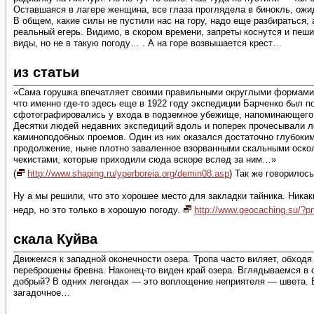
Оставшаяся в лагере женщина, все глаза проглядела в бинокль, ожид
В общем, какие силы не пустили нас на гору, надо еще разбираться,
реальный егерь. Видимо, в скором времени, запреты коснутся и пеши
виды, но не в такую погоду… . А на горе возвышается крест…
из статьи
«Сама горушка впечатляет своими правильными округлыми формами: т
что именно где-то здесь еще в 1922 году экспедиции Барченко был п
сфотографировались у входа в подземное убежище, напоминающего 
Десятки людей недавних экспедиций вдоль и поперек прочесывали ле
каминоподобных проемов. Один из них оказался достаточно глубоким
продолжение, ныне плотно заваленное взорванными скальными осколк
чекистами, которые приходили сюда вскоре вслед за ним…»
(
http://www.shaping.ru/yperboreia.org/demin08.asp
) Так же говорилос
Ну а мы решили, что это хорошее место для закладки тайника. Никак
недр, но это только в хорошую погоду.
http://www.geocaching.su/?
скала Куйва
Движемся к западной оконечности озера. Тропа часто виляет, обходя
переброшены бревна. Наконец-то виден край озера. Вглядываемся в с
добрый? В одних легендах — это воплощение неприятеля — швета. 
загадочное…