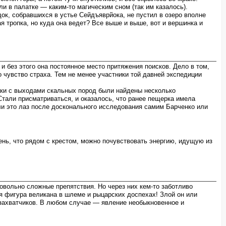
и в палатке — каким-то магическим сном (так им казалось).
ок, собравшихся в устье Сейдъяврйока, не пустил в озеро вполне
я тропка, но куда она ведет? Все выше и выше, вот и вершинка и
 без этого она постоянное место притяжения поисков. Дело в том,
 чувство страха. Тем не менее участники той давней экспедиции
раки с выходами скальных пород были найдены несколько
Стали присматриваться, и оказалось, что ранее пещерка имела
 ли это лаз после досконального исследования самим Барченко или
ень, что рядом с крестом, можно почувствовать энергию, идущую из
довольно сложные препятствия. Но через них кем-то заботливо
ся фигура великана в шлеме и рыцарских доспехах! Злой он или
захватчиков. В любом случае — явление необыкновенное и