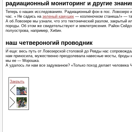
радиационный мониторинг и другие знани
Теперь о наших исследованиях. Радиационный фон в пос. Ловозеро и 
час. « Не садись на
зеленый камушек
— козленочком станешь!» — та
А об Ловозере мы узнали, что это тектонический разлом, закрытый и
породы. Об этом же свидетельствуют и землетрясения. Район Сейдо
полуострова, например, Хибин.
наш четвероногий проводник
И еще: весь путь от Ловозерской столовой до Ревды нас сопровождал
нам приносила, мужественно преодолевала навесные мосты, броды и 
мы ее — Морошка.
А удалось ли нам все задуманное? «Только поход делает человека 
Закрыть