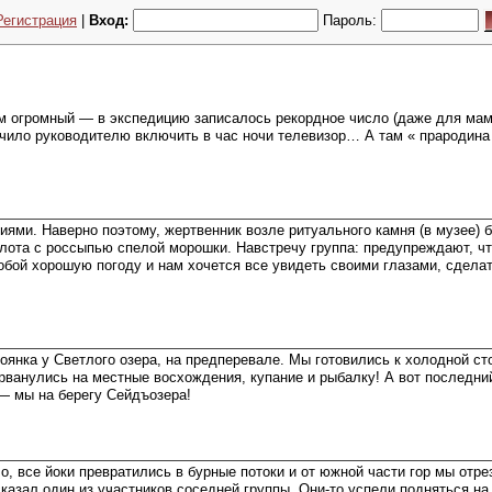
Регистрация
|
Вход:
Пароль:
ам огромный — в экспедицию записалось рекордное число (даже для мам
лючило руководителю включить в час ночи телевизор… А там « прародина
иями. Наверно поэтому, жертвенник возле ритуального камня (в музее) 
болота с россыпью спелой морошки. Навстречу группа: предупреждают, ч
обой хорошую погоду и нам хочется все увидеть своими глазами, сделат
янка у Светлого озера, на предперевале. Мы готовились к холодной стоя
рванулись на местные восхождения, купание и рыбалку! А вот последни
 — мы на берегу Сейдъозера!
 все йоки превратились в бурные потоки и от южной части гор мы отрез
сказал один из участников соседней группы. Они-то успели подняться на 