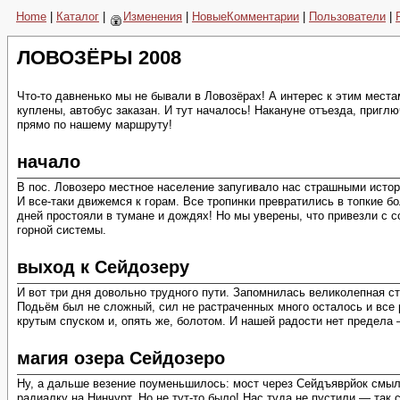
Home
|
Каталог
|
Изменения
|
НовыеКомментарии
|
Пользователи
|
ЛОВОЗЁРЫ 2008
Что-то давненько мы не бывали в Ловозёрах! А интерес к этим мест
куплены, автобус заказан. И тут началось! Накануне отъезда, приг
прямо по нашему маршруту!
начало
В пос. Ловозеро местное население запугивало нас страшными истор
И все-таки движемся к горам. Все тропинки превратились в топкие 
дней простояли в тумане и дождях! Но мы уверены, что привезли с с
горной системы.
выход к Сейдозеру
И вот три дня довольно трудного пути. Запомнилась великолепная сто
Подьём был не сложный, сил не растраченных много осталось и все 
крутым спуском и, опять же, болотом. И нашей радости нет предела
магия озера Сейдозеро
Ну, а дальше везение поуменьшилось: мост через Сейдъяврйок смыло,
радиалку на Нинчурт. Но не тут-то было! Нас туда не пустили — так 