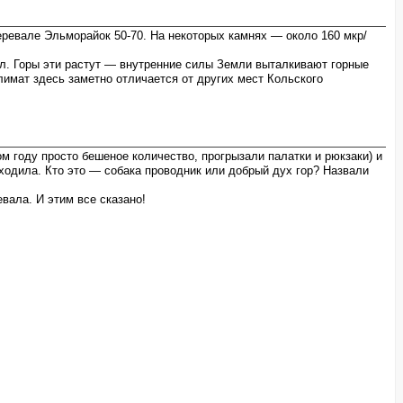
перевале Эльморайок 50-70. На некоторых камнях — около 160 мкр/
кал. Горы эти растут — внутренние силы Земли выталкивают горные
имат здесь заметно отличается от других мест Кольского
м году просто бешеное количество, прогрызали палатки и рюкзаки) и
ходила. Кто это — собака проводник или добрый дух гор? Назвали
ала. И этим все сказано!