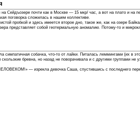
я
на Сейдъозере почти как в Москве — 15 мкр/ час, а вот на плато и на 
кая поговорка сложилась в нашем коллективе.
листой пробкой и здесь имеется второе дно, такое же, как на озере Бай
зера представляет собой геотермальную аномалию. Потому-то и микрокл
а симпатичная собачка, что-то от лайки. Питалась леммингами (их в это
скользкие бревна, но назад не поворачивала и с другими группами не у
ЧЕЛОВЕКОМ!» — изрекла девочка Саша, спустившись с последнего перев