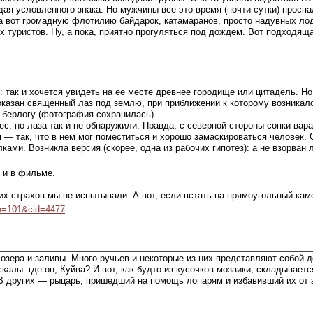
ая условленного знака. Но мужчины все это время (почти сутки) проспал
 а вот громадную флотилию байдарок, катамаранов, просто надувных лод
х туристов. Ну, а пока, приятно прогуляться под дождем. Вот подходяща
ак и хочется увидеть на ее месте древнее городище или цитадель. Но и
оказан священный лаз под землю, при приближении к которому возникало
берлогу (фотография сохранилась).
с, но лаза так и не обнаружили. Правда, с северной стороны сопки-ва
 — так, что в нем мог поместиться и хорошо замаскироваться человек. 
ами. Возникла версия (скорее, одна из рабочих гипотез): а не взорван
ь и в фильме.
их страхов мы не испытывали. А вот, если встать на прямоугольный кам
pn=101&cid=4477
 озера и заливы. Много ручьев и некоторые из них представляют собой 
калы: где он, Куйва? И вот, как будто из кусочков мозаики, складывает
В других — рыцарь, пришедший на помощь лопарям и избавивший их от 