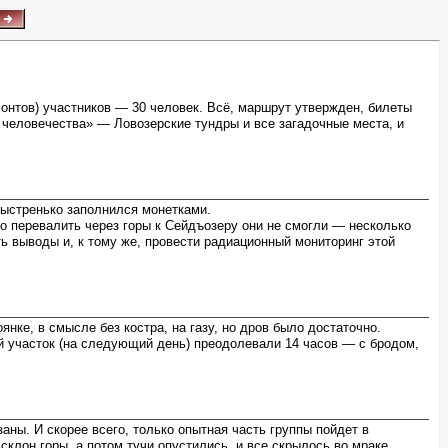
онтов) участников — 30 человек. Всё, маршрут утвержден, билеты
 человечества» — Ловозерские тундры и все загадочные места, и
быстренько заполнился монетками.
то перевалить через горы к Сейдъозеру они не смогли — несколько
ь выводы и, к тому же, провести радиационный мониторинг этой
нке, в смысле без костра, на газу, но дров было достаточно.
й участок (на следующий день) преодолевали 14 часов — с бродом,
аны. И скорее всего, только опытная часть группы пойдет в
склон горы, а потом тучи опустились, и все скрылось во мраке.