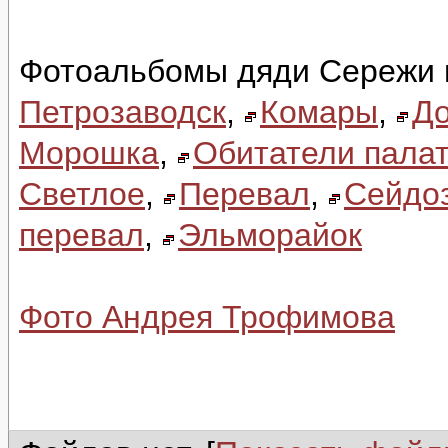
Фотоальбомы дяди Сережи 
Петрозаводск
,
Комары
,
До
Морошка
,
Обитатели палат
Светлое
,
Перевал
,
Сейдо
перевал
,
Эльморайок
Фото Андрея Трофимова