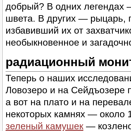
добрый? В одних легендах 
швета. В других — рыцарь,
избавивший их от захватчи
необыкновенное и загадоч
радиационный монит
Теперь о наших исследован
Ловозеро и на Сейдъозере п
а вот на плато и на перева
некоторых камнях — около 1
зеленый камушек
— козлено