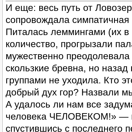
И еще: весь путь от Ловозе
сопровождала симпатичная с
Питалась леммингами (их в 
количество, прогрызали пал
мужественно преодолевала 
скользкие бревна, но назад
группами не уходила. Кто э
добрый дух гор? Назвали м
А удалось ли нам все задум
человека ЧЕЛОВЕКОМ!» — и
спустившись с последнего п