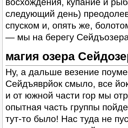
восхождения, купание и рыб
следующий день) преодолев
спуском и, опять же, болот
— мы на берегу Сейдъозера
магия озера Сейдозе
Ну, а дальше везение поум
Сейдъяврйок смыло, все йок
и от южной части гор мы отр
опытная часть группы пойде
тут-то было! Нас туда не пу