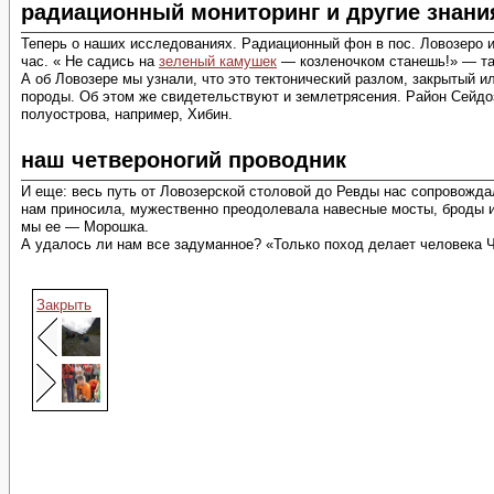
радиационный мониторинг и другие знани
Теперь о наших исследованиях. Радиационный фон в пос. Ловозеро и 
час. « Не садись на
зеленый камушек
— козленочком станешь!» — та
А об Ловозере мы узнали, что это тектонический разлом, закрытый и
породы. Об этом же свидетельствуют и землетрясения. Район Сейдо
полуострова, например, Хибин.
наш четвероногий проводник
И еще: весь путь от Ловозерской столовой до Ревды нас сопровождал
нам приносила, мужественно преодолевала навесные мосты, броды и 
мы ее — Морошка.
А удалось ли нам все задуманное? «Только поход делает человека 
Закрыть