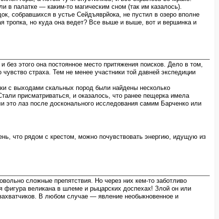
и в палатке — каким-то магическим сном (так им казалось).
ок, собравшихся в устье Сейдъяврйока, не пустил в озеро вполне
я тропка, но куда она ведет? Все выше и выше, вот и вершинка и
 без этого она постоянное место притяжения поисков. Дело в том,
 чувство страха. Тем не менее участники той давней экспедиции
раки с выходами скальных пород были найдены несколько
Стали присматриваться, и оказалось, что ранее пещерка имела
 ли это лаз после досконального исследования самим Барченко или
ень, что рядом с крестом, можно почувствовать энергию, идущую из
довольно сложные препятствия. Но через них кем-то заботливо
ся фигура великана в шлеме и рыцарских доспехах! Злой он или
захватчиков. В любом случае — явление необыкновенное и