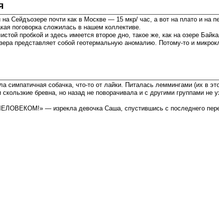
я
на Сейдъозере почти как в Москве — 15 мкр/ час, а вот на плато и на 
кая поговорка сложилась в нашем коллективе.
листой пробкой и здесь имеется второе дно, такое же, как на озере Бай
зера представляет собой геотермальную аномалию. Потому-то и микрокл
а симпатичная собачка, что-то от лайки. Питалась леммингами (их в это
скользкие бревна, но назад не поворачивала и с другими группами не у
ЧЕЛОВЕКОМ!» — изрекла девочка Саша, спустившись с последнего перев