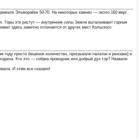
перевале Эльморайок 50-70. На некоторых камнях — около 160 мкр/
кал. Горы эти растут — внутренние силы Земли выталкивают горные
имат здесь заметно отличается от других мест Кольского
м году просто бешеное количество, прогрызали палатки и рюкзаки) и
ходила. Кто это — собака проводник или добрый дух гор? Назвали
ала. И этим все сказано!