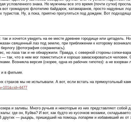
ая условленного знака. Но мужчины все это время (почти сутки) проспал
 а вот громадную флотилию байдарок, катамаранов, просто надувных лод
х туристов. Ну, а пока, приятно прогуляться под дождем. Вот подходяща
ак и хочется увидеть на ее месте древнее городище или цитадель. Но и
оказан священный лаз под землю, при приближении к которому возникало
берлогу (фотография сохранилась).
с, но лаза так и не обнаружили. Правда, с северной стороны сопки-ва
 — так, что в нем мог поместиться и хорошо замаскироваться человек. 
ами. Возникла версия (скорее, одна из рабочих гипотез): а не взорван
ь и в фильме.
их страхов мы не испытывали. А вот, если встать на прямоугольный кам
pn=101&cid=4477
 озера и заливы. Много ручьев и некоторые из них представляют собой 
калы: где он, Куйва? И вот, как будто из кусочков мозаики, складывает
В других — рыцарь, пришедший на помощь лопарям и избавивший их от 