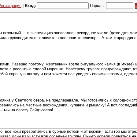
Регистрация
|
Вход:
Пароль:
ам огромный — в экспедицию записалось рекордное число (даже для мам
лючило руководителю включить в час ночи телевизор… А там « прародина
иями. Наверно поэтому, жертвенник возле ритуального камня (в музее) 
болота с россыпью спелой морошки. Навстречу группа: предупреждают, ч
обой хорошую погоду и нам хочется все увидеть своими глазами, сделат
янка у Светлого озера, на предперевале. Мы готовились к холодной стоя
рванулись на местные восхождения, купание и рыбалку! А вот последни
 — мы на берегу Сейдъозера!
 все йоки превратились в бурные потоки и от южной части гор мы отрез
сказал один из участников соседней группы. Они-то успели подняться на 