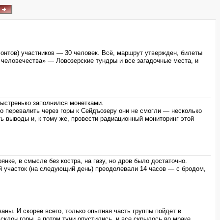
онтов) участников — 30 человек. Всё, маршрут утвержден, билеты
 человечества» — Ловозерские тундры и все загадочные места, и
быстренько заполнился монетками.
то перевалить через горы к Сейдъозеру они не смогли — несколько
ь выводы и, к тому же, провести радиационный мониторинг этой
нке, в смысле без костра, на газу, но дров было достаточно.
й участок (на следующий день) преодолевали 14 часов — с бродом,
аны. И скорее всего, только опытная часть группы пойдет в
склон горы, а потом тучи опустились, и все скрылось во мраке.