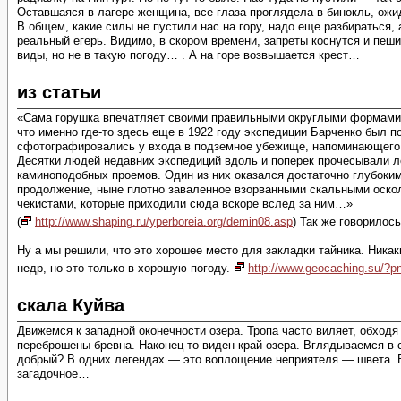
Оставшаяся в лагере женщина, все глаза проглядела в бинокль, ожид
В общем, какие силы не пустили нас на гору, надо еще разбираться,
реальный егерь. Видимо, в скором времени, запреты коснутся и пеши
виды, но не в такую погоду… . А на горе возвышается крест…
из статьи
«Сама горушка впечатляет своими правильными округлыми формами: т
что именно где-то здесь еще в 1922 году экспедиции Барченко был п
сфотографировались у входа в подземное убежище, напоминающего 
Десятки людей недавних экспедиций вдоль и поперек прочесывали ле
каминоподобных проемов. Один из них оказался достаточно глубоким
продолжение, ныне плотно заваленное взорванными скальными осколк
чекистами, которые приходили сюда вскоре вслед за ним…»
(
http://www.shaping.ru/yperboreia.org/demin08.asp
) Так же говорилос
Ну а мы решили, что это хорошее место для закладки тайника. Никак
недр, но это только в хорошую погоду.
http://www.geocaching.su/?
скала Куйва
Движемся к западной оконечности озера. Тропа часто виляет, обходя
переброшены бревна. Наконец-то виден край озера. Вглядываемся в с
добрый? В одних легендах — это воплощение неприятеля — швета. 
загадочное…