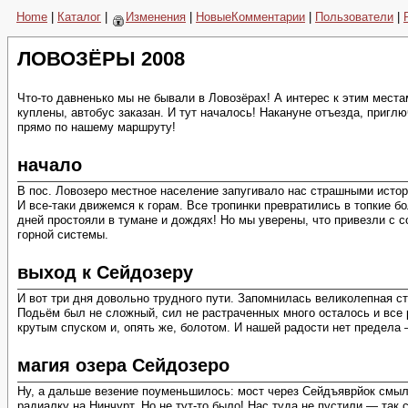
Home
|
Каталог
|
Изменения
|
НовыеКомментарии
|
Пользователи
|
ЛОВОЗЁРЫ 2008
Что-то давненько мы не бывали в Ловозёрах! А интерес к этим мест
куплены, автобус заказан. И тут началось! Накануне отъезда, приг
прямо по нашему маршруту!
начало
В пос. Ловозеро местное население запугивало нас страшными истор
И все-таки движемся к горам. Все тропинки превратились в топкие 
дней простояли в тумане и дождях! Но мы уверены, что привезли с с
горной системы.
выход к Сейдозеру
И вот три дня довольно трудного пути. Запомнилась великолепная сто
Подьём был не сложный, сил не растраченных много осталось и все 
крутым спуском и, опять же, болотом. И нашей радости нет предела
магия озера Сейдозеро
Ну, а дальше везение поуменьшилось: мост через Сейдъяврйок смыло,
радиалку на Нинчурт. Но не тут-то было! Нас туда не пустили — так 